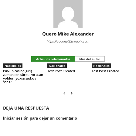
Quero Mike Alexander
https://coconut22radiotv.com
Artículos relacionados
Más del autor
Nacionales
Nacionales
Nacionales
Pin-up casino giriş
Test Post Created
Test Post Created
zamanı ən sürətli və asan
yoldur, yoxsa sadəcə
şans?
DEJA UNA RESPUESTA
Iniciar sesión para dejar un comentario