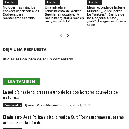
Baseball
Baseball
Baseball
No duermas más: los
Una mirada al
Mesa redonda de la Serie
Yankees vencieron a los
renacimiento de Walker
Mundial: ¿Se recuperan
Dodgers para
Buehler en octubre: “A
los Yankees? ¿Barrida de
mantenerse con vida
nadie me gustaría más en
los Dodgers? Ohtani,
un gran partido”
¿vale? ¿La agencia libre de
Soto?
DEJA UNA RESPUESTA
Iniciar sesión para dejar un comentario
LEA TAMBIEN
La policía nacional arresta a uno de los dos hombres acusados ​​de
matar e...
Quero Mike Alexander
-
agosto 1, 2020
Provinciales
El ministro José Paliza visita la región Sur: “Restauraremos nuestras
áreas de captación de...