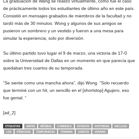
La graduación de Wang se realizó virtualmente, como fue el caso
de prácticamente todos los estudiantes de último año en este país.
Consistió en mensajes grabados de miembros de la facultad y no
tardó más de 30 minutos. Wong y algunos de sus amigos se
pusieron un sombrero y un vestido y fueron a una mesa para
simular la experiencia, solo por diversión.
Su último partido tuvo lugar el 9 de marzo, una victoria de 17-0
sobre la Universidad de Dallas en un momento en que parecía que
quedaban tres cuartos de su temporada.
“Se siente como una mancha ahora”, dijo Wong. “Solo recuerdo
que terminé con un hit, un sencillo en el [shortstop] Agujero, eso
fue genial. “
[ad_2]
ETIQUETAS
ANTES
BÉISBOL
COMIENCE
ESTADOS
HISTORIAS
INCLUSO
LOS
PÉRDIDAS
TEMPORADAS
TERMINA
UNIDOS
VERANO