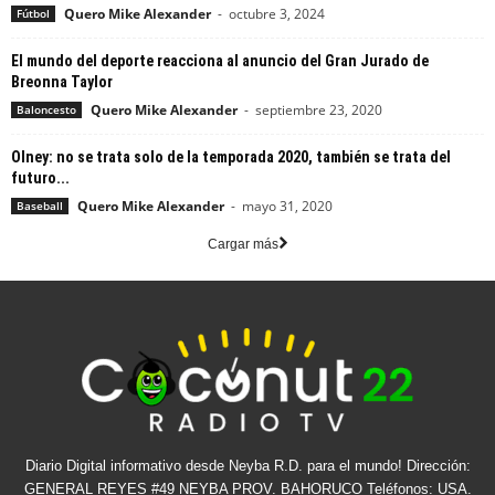
Quero Mike Alexander
-
octubre 3, 2024
Fútbol
El mundo del deporte reacciona al anuncio del Gran Jurado de
Breonna Taylor
Quero Mike Alexander
-
septiembre 23, 2020
Baloncesto
Olney: no se trata solo de la temporada 2020, también se trata del
futuro...
Quero Mike Alexander
-
mayo 31, 2020
Baseball
Cargar más
Diario Digital informativo desde Neyba R.D. para el mundo! Dirección:
GENERAL REYES #49 NEYBA PROV. BAHORUCO Teléfonos: USA.