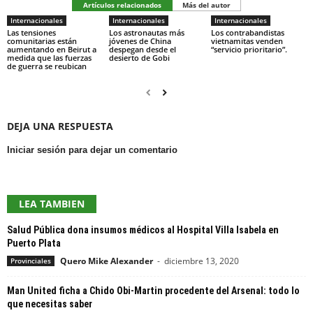
Artículos relacionados
Más del autor
Internacionales
Internacionales
Internacionales
Las tensiones
Los astronautas más
Los contrabandistas
comunitarias están
jóvenes de China
vietnamitas venden
aumentando en Beirut a
despegan desde el
“servicio prioritario”.
medida que las fuerzas
desierto de Gobi
de guerra se reubican
DEJA UNA RESPUESTA
Iniciar sesión para dejar un comentario
LEA TAMBIEN
Salud Pública dona insumos médicos al Hospital Villa Isabela en
Puerto Plata
Quero Mike Alexander
-
diciembre 13, 2020
Provinciales
Man United ficha a Chido Obi-Martin procedente del Arsenal: todo lo
que necesitas saber