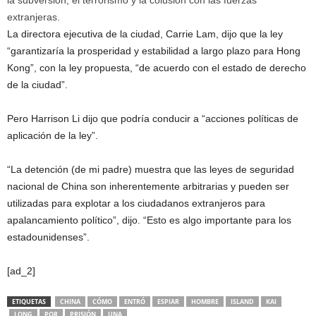
la subversión, el terrorismo y la colusión con las fuerzas
extranjeras.
La directora ejecutiva de la ciudad, Carrie Lam, dijo que la ley
“garantizaría la prosperidad y estabilidad a largo plazo para Hong
Kong”, con la ley propuesta, “de acuerdo con el estado de derecho
de la ciudad”.
Pero Harrison Li dijo que podría conducir a “acciones políticas de
aplicación de la ley”.
“La detención (de mi padre) muestra que las leyes de seguridad
nacional de China son inherentemente arbitrarias y pueden ser
utilizadas para explotar a los ciudadanos extranjeros para
apalancamiento político”, dijo. “Esto es algo importante para los
estadounidenses”.
[ad_2]
ETIQUETAS
CHINA
CÓMO
ENTRÓ
ESPIAR
HOMBRE
ISLAND
KAI
LONG
POR
PRISIÓN
UNA