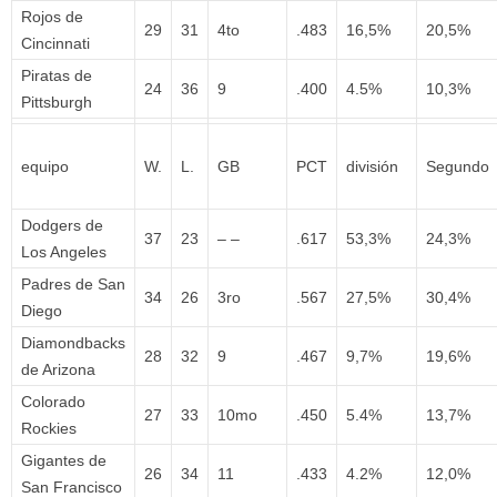
Rojos de
29
31
4to
.483
16,5%
20,5%
Cincinnati
Piratas de
24
36
9
.400
4.5%
10,3%
Pittsburgh
equipo
W.
L.
GB
PCT
división
Segundo
Dodgers de
37
23
– –
.617
53,3%
24,3%
Los Angeles
Padres de San
34
26
3ro
.567
27,5%
30,4%
Diego
Diamondbacks
28
32
9
.467
9,7%
19,6%
de Arizona
Colorado
27
33
10mo
.450
5.4%
13,7%
Rockies
Gigantes de
26
34
11
.433
4.2%
12,0%
San Francisco