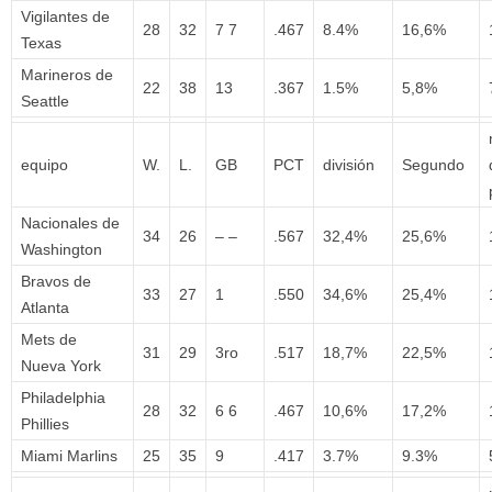
Vigilantes de
28
32
7 7
.467
8.4%
16,6%
Texas
Marineros de
22
38
13
.367
1.5%
5,8%
Seattle
equipo
W.
L.
GB
PCT
división
Segundo
Nacionales de
34
26
– –
.567
32,4%
25,6%
Washington
Bravos de
33
27
1
.550
34,6%
25,4%
Atlanta
Mets de
31
29
3ro
.517
18,7%
22,5%
Nueva York
Philadelphia
28
32
6 6
.467
10,6%
17,2%
Phillies
Miami Marlins
25
35
9
.417
3.7%
9.3%