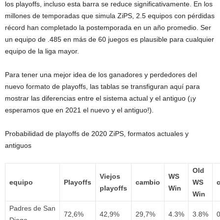
los playoffs, incluso esta barra se reduce significativamente. En los
millones de temporadas que simula ZiPS, 2.5 equipos con pérdidas
récord han completado la postemporada en un año promedio. Ser
un equipo de .485 en más de 60 juegos es plausible para cualquier
equipo de la liga mayor.
Para tener una mejor idea de los ganadores y perdedores del
nuevo formato de playoffs, las tablas se transfiguran aquí para
mostrar las diferencias entre el sistema actual y el antiguo (¡y
esperamos que en 2021 el nuevo y el antiguo!).
Probabilidad de playoffs de 2020 ZiPS, formatos actuales y
antiguos
Old
Viejos
WS
equipo
Playoffs
cambio
WS
playoffs
Win
Win
Padres de San
72,6%
42,9%
29,7%
4.3%
3.8%