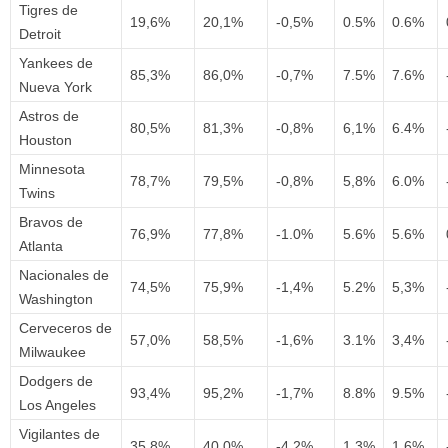
Tigres de
19,6%
20,1%
-0,5%
0.5%
0.6%
Detroit
Yankees de
85,3%
86,0%
-0,7%
7.5%
7.6%
Nueva York
Astros de
80,5%
81,3%
-0,8%
6,1%
6.4%
Houston
Minnesota
78,7%
79,5%
-0,8%
5,8%
6.0%
Twins
Bravos de
76,9%
77,8%
-1.0%
5.6%
5.6%
Atlanta
Nacionales de
74,5%
75,9%
-1,4%
5.2%
5,3%
Washington
Cerveceros de
57,0%
58,5%
-1,6%
3.1%
3,4%
Milwaukee
Dodgers de
93,4%
95,2%
-1,7%
8.8%
9.5%
Los Angeles
Vigilantes de
35,8%
40,0%
-4,2%
1.3%
1,6%