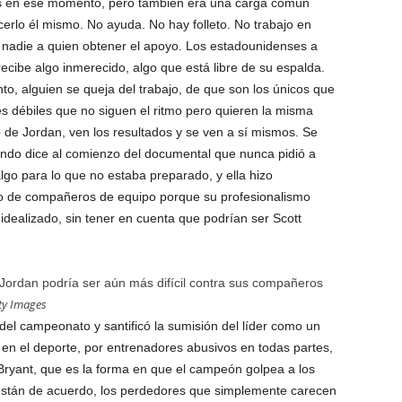
as en ese momento, pero también era una carga común
erlo él mismo. No ayuda. No hay folleto. No trabajo en
y nadie a quien obtener el apoyo. Los estadounidenses a
cibe algo inmerecido, algo que está libre de su espalda.
o, alguien se queja del trabajo, de que son los únicos que
s débiles que no siguen el ritmo pero quieren la misma
 de Jordan, ven los resultados y se ven a sí mismos. Se
ando dice al comienzo del documental que nunca pidió a
go para lo que no estaba preparado, y ella hizo
buso de compañeros de equipo porque su profesionalismo
 idealizado, sin tener en cuenta que podrían ser Scott
Jordan podría ser aún más difícil contra sus compañeros
tty Images
del campeonato y santificó la sumisión del líder como un
 en el deporte, por entrenadores abusivos en todas partes,
Bryant, que es la forma en que el campeón golpea a los
 están de acuerdo, los perdedores que simplemente carecen