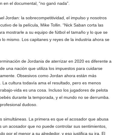
an en el documental, “no ganó nada”.
el Jordan: la sobrecompetitividad, el impulso y nosotros
utivo de la película, Mike Tollin. “Nick Saban corta las
para mostrarle a su equipo de fútbol el tamaño y lo que se
 lo mismo. Los capitanes y reyes de la industria ahora se
erminación de Jordania de aterrizar en 2020 es diferente a
 de una nación que utiliza los impuestos para cuidarse
iamente. Obsesivos como Jordan ahora están más
. La cultura todavía ama el resultado, pero es menos
o trabajo-vida es una cosa. Incluso los jugadores de pelota
 bebés durante la temporada, y el mundo no se derrumba.
 profesional dudoso.
s simultáneas. La primera es que el acosador que abusa
s un acosador que no puede controlar sus sentimientos,
do por el menor a su alrededor, y eso justifica su ira. El