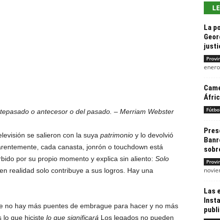
L
La po
Geor
justi
Provi
enero
Came
Áfric
Fútbo
antepasado o antecesor o del pasado. – Merriam Webster
Pres
elevisión se salieron con la suya
patrimonio
y lo devolvió
Banre
arentemente, cada canasta, jonrón o touchdown está
sobre
ido por su propio momento y explica sin aliento:
Solo
Provi
novie
en realidad solo contribuye a sus logros. Hay una
Las 
Inst
ue no hay más puentes de embrague para hacer y no más
publ
 lo que hiciste
lo que significará
Los legados no pueden