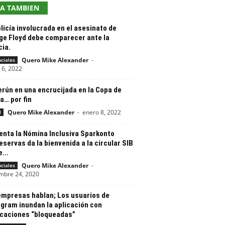
EA TAMBIEN
licía involucrada en el asesinato de
ge Floyd debe comparecer ante la
cia.
Quero Mike Alexander
-
nciales
 6, 2022
rún en una encrucijada en la Copa de
a… por fin
Quero Mike Alexander
-
enero 8, 2022
l
enta la Nómina Inclusiva Sparkonto
servas da la bienvenida a la circular SIB
...
Quero Mike Alexander
-
nciales
mbre 24, 2020
empresas hablan; Los usuarios de
agram inundan la aplicación con
icaciones “bloqueadas”