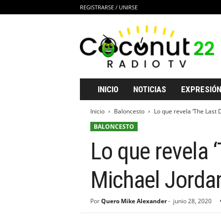
REGISTRARSE / UNIRSE
C
o
c
o
n
u
t
INICIO
NOTICIAS
EXPRESIÓN
2
2
Inicio
Baloncesto
Lo que revela ‘The Last 
R
BALONCESTO
a
d
Lo que revela 
i
o
T
Michael Jorda
V
Por
Quero Mike Alexander
-
junio 28, 2020