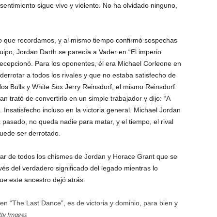
esentimiento sigue vivo y violento. No ha olvidado ninguno,
 lo que recordamos, y al mismo tiempo confirmó sospechas
ipo, Jordan Darth se parecía a Vader en “El imperio
decepcionó. Para los oponentes, él era Michael Corleone en
derrotar a todos los rivales y que no estaba satisfecho de
los Bulls y White Sox Jerry Reinsdorf, el mismo Reinsdorf
 trató de convertirlo en un simple trabajador y dijo: “A
. Insatisfecho incluso en la victoria general. Michael Jordan
pasado, no queda nadie para matar, y el tiempo, el rival
puede ser derrotado.
esar de todos los chismes de Jordan y Horace Grant que se
és del verdadero significado del legado mientras lo
ue este ancestro dejó atrás.
n “The Last Dance”, es de victoria y dominio, para bien y
tty Images