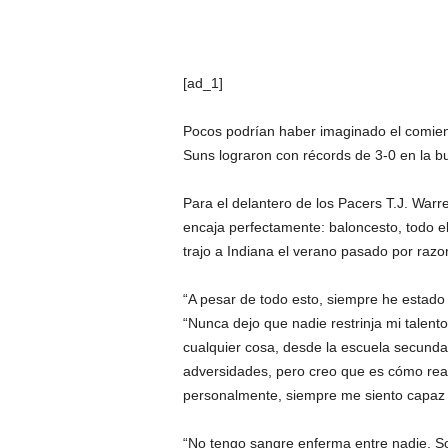
[ad_1]
Pocos podrían haber imaginado el comienz
Suns lograron con récords de 3-0 en la b
Para el delantero de los Pacers T.J. Warre
encaja perfectamente: baloncesto, todo e
trajo a Indiana el verano pasado por raz
“A pesar de todo esto, siempre he estado
“Nunca dejo que nadie restrinja mi talento
cualquier cosa, desde la escuela secundar
adversidades, pero creo que es cómo reac
personalmente, siempre me siento capaz 
“No tengo sangre enferma entre nadie. So