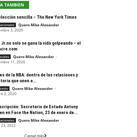
EA TAMBIEN
elección sencilla – The New York Times
Quero Mike Alexander
-
nacionales
embre 3, 2020
 Jr.no solo se gana la vida golpeando – el
cre.com
Quero Mike Alexander
-
nciales
embre 11, 2020
es de la NBA: dentro de las relaciones y
storia que unen a...
Quero Mike Alexander
-
cesto
re 2, 2020
scripción: Secretario de Estado Antony
en en Face the Nation, 23 de enero de...
Quero Mike Alexander
-
nacionales
 23, 2022
Cargar más