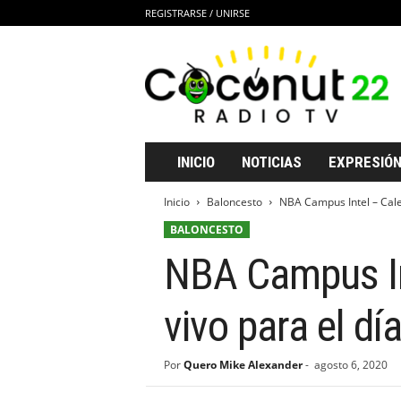
REGISTRARSE / UNIRSE
C
o
c
o
n
u
t
INICIO
NOTICIAS
EXPRESIÓN
2
2
Inicio
Baloncesto
NBA Campus Intel – Calen
R
BALONCESTO
a
d
NBA Campus Int
i
o
T
vivo para el d
V
Por
Quero Mike Alexander
-
agosto 6, 2020