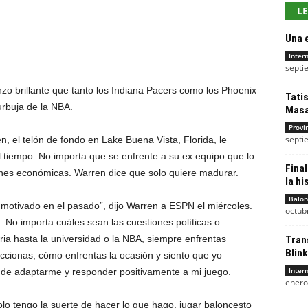
L
Una 
Inter
septi
o brillante que tanto los Indiana Pacers como los Phoenix
Tatis
urbuja de la NBA.
Masa
Provi
septi
n, el telón de fondo en Lake Buena Vista, Florida, le
l tiempo. No importa que se enfrente a su ex equipo que lo
Final
ones económicas. Warren dice que solo quiere madurar.
la hi
Balon
 motivado en el pasado”, dijo Warren a ESPN el miércoles.
octub
. No importa cuáles sean las cuestiones políticas o
ia hasta la universidad o la NBA, siempre enfrentas
Tran
Blink
cionas, cómo enfrentas la ocasión y siento que yo
Inter
de adaptarme y responder positivamente a mi juego.
enero
lo tengo la suerte de hacer lo que hago, jugar baloncesto