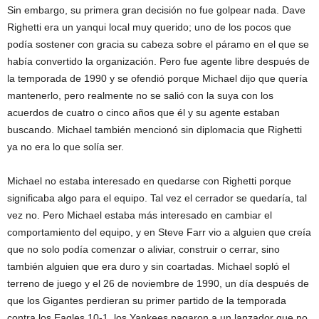
Sin embargo, su primera gran decisión no fue golpear nada. Dave
Righetti era un yanqui local muy querido; uno de los pocos que
podía sostener con gracia su cabeza sobre el páramo en el que se
había convertido la organización. Pero fue agente libre después de
la temporada de 1990 y se ofendió porque Michael dijo que quería
mantenerlo, pero realmente no se salió con la suya con los
acuerdos de cuatro o cinco años que él y su agente estaban
buscando. Michael también mencionó sin diplomacia que Righetti
ya no era lo que solía ser.
Michael no estaba interesado en quedarse con Righetti porque
significaba algo para el equipo. Tal vez el cerrador se quedaría, tal
vez no. Pero Michael estaba más interesado en cambiar el
comportamiento del equipo, y en Steve Farr vio a alguien que creía
que no solo podía comenzar o aliviar, construir o cerrar, sino
también alguien que era duro y sin coartadas. Michael sopló el
terreno de juego y el 26 de noviembre de 1990, un día después de
que los Gigantes perdieran su primer partido de la temporada
contra los Eagles 10-1, los Yankees pagaron a un lanzador que no