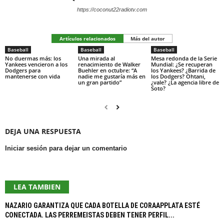
https://coconut22radiotv.com
Artículos relacionados
Más del autor
Baseball
Baseball
Baseball
No duermas más: los
Una mirada al
Mesa redonda de la Serie
Yankees vencieron a los
renacimiento de Walker
Mundial: ¿Se recuperan
Dodgers para
Buehler en octubre: “A
los Yankees? ¿Barrida de
mantenerse con vida
nadie me gustaría más en
los Dodgers? Ohtani,
un gran partido”
¿vale? ¿La agencia libre de
Soto?
DEJA UNA RESPUESTA
Iniciar sesión para dejar un comentario
LEA TAMBIEN
NAZARIO GARANTIZA QUE CADA BOTELLA DE CORAAPPLATA ESTÉ
CONECTADA. LAS PERREMEISTAS DEBEN TENER PERFIL...