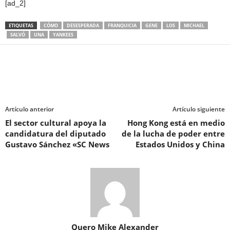
[ad_2]
ETIQUETAS
CÓMO
DESESPERADA
FRANQUICIA
GENE
LOS
MICHAEL
SALVÓ
UNA
YANKEES
Artículo anterior
Artículo siguiente
El sector cultural apoya la
Hong Kong está en medio
candidatura del diputado
de la lucha de poder entre
Gustavo Sánchez «SC News
Estados Unidos y China
Quero Mike Alexander