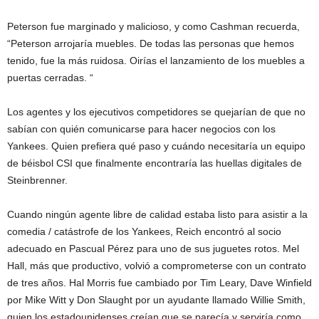
Peterson fue marginado y malicioso, y como Cashman recuerda,
“Peterson arrojaría muebles. De todas las personas que hemos
tenido, fue la más ruidosa. Oirías el lanzamiento de los muebles a
puertas cerradas. “
Los agentes y los ejecutivos competidores se quejarían de que no
sabían con quién comunicarse para hacer negocios con los
Yankees. Quien prefiera qué paso y cuándo necesitaría un equipo
de béisbol CSI que finalmente encontraría las huellas digitales de
Steinbrenner.
Cuando ningún agente libre de calidad estaba listo para asistir a la
comedia / catástrofe de los Yankees, Reich encontró al socio
adecuado en Pascual Pérez para uno de sus juguetes rotos. Mel
Hall, más que productivo, volvió a comprometerse con un contrato
de tres años. Hal Morris fue cambiado por Tim Leary, Dave Winfield
por Mike Witt y Don Slaught por un ayudante llamado Willie Smith,
quien los estadounidenses creían que se parecía y serviría como