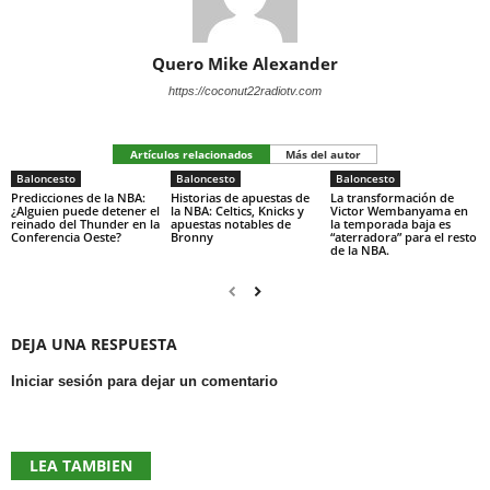
Quero Mike Alexander
https://coconut22radiotv.com
Artículos relacionados
Más del autor
Baloncesto
Baloncesto
Baloncesto
Predicciones de la NBA:
Historias de apuestas de
La transformación de
¿Alguien puede detener el
la NBA: Celtics, Knicks y
Victor Wembanyama en
reinado del Thunder en la
apuestas notables de
la temporada baja es
Conferencia Oeste?
Bronny
“aterradora” para el resto
de la NBA.
DEJA UNA RESPUESTA
Iniciar sesión para dejar un comentario
LEA TAMBIEN