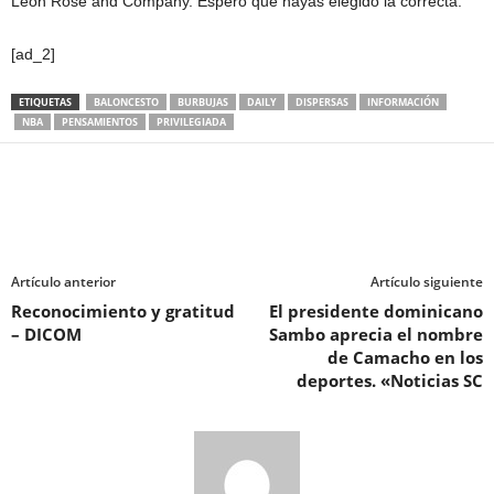
Leon Rose and Company. Espero que hayas elegido la correcta.
[ad_2]
ETIQUETAS
BALONCESTO
BURBUJAS
DAILY
DISPERSAS
INFORMACIÓN
NBA
PENSAMIENTOS
PRIVILEGIADA
Artículo anterior
Artículo siguiente
Reconocimiento y gratitud
El presidente dominicano
– DICOM
Sambo aprecia el nombre
de Camacho en los
deportes. «Noticias SC