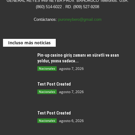
GENERAL REYES #49 NEYBA PROV. BAHORUCO Teléfonos: USA.
(860) 514-6022 . RD. (809) 527-9208
Contáctanos:
puroneybero@gmail.com
Incluso más noticias
Pin-up casino giriş zamanı ən sürətli və asan
yoldur, yoxsa sadəcə...
agosto 7, 2026
Nacionales
Test Post Created
agosto 7, 2026
Nacionales
Test Post Created
agosto 6, 2026
Nacionales