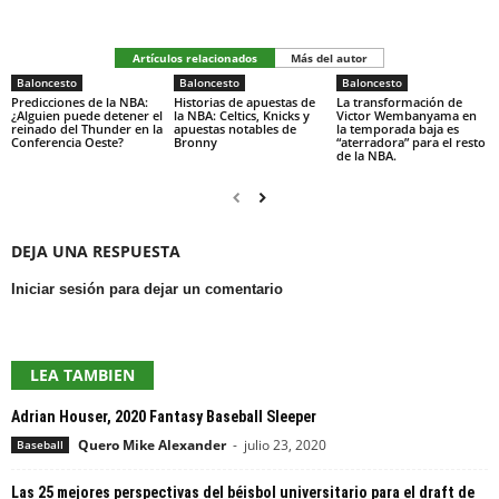
Artículos relacionados
Más del autor
Baloncesto
Baloncesto
Baloncesto
Predicciones de la NBA:
Historias de apuestas de
La transformación de
¿Alguien puede detener el
la NBA: Celtics, Knicks y
Victor Wembanyama en
reinado del Thunder en la
apuestas notables de
la temporada baja es
Conferencia Oeste?
Bronny
“aterradora” para el resto
de la NBA.
DEJA UNA RESPUESTA
Iniciar sesión para dejar un comentario
LEA TAMBIEN
Adrian Houser, 2020 Fantasy Baseball Sleeper
Quero Mike Alexander
-
julio 23, 2020
Baseball
Las 25 mejores perspectivas del béisbol universitario para el draft de