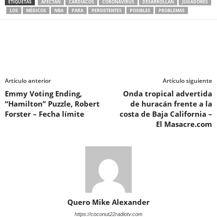
ETIQUETAS
AFECTAN
CARDÍACOS
CORONAVIRUS
DESARROLLAN
JUGADORES
LOS
MÉDICOS
NBA
PARA
PERSISTENTES
POSIBLES
PROBLEMAS
Artículo anterior
Artículo siguiente
Emmy Voting Ending,
Onda tropical advertida
“Hamilton” Puzzle, Robert
de huracán frente a la
Forster – Fecha límite
costa de Baja California –
El Masacre.com
Quero Mike Alexander
https://coconut22radiotv.com