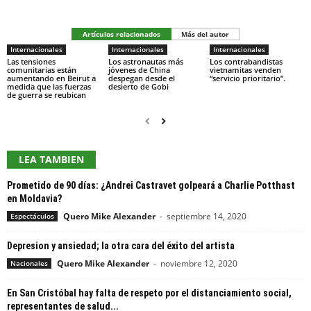
Artículos relacionados
Más del autor
Internacionales
Internacionales
Internacionales
Las tensiones
Los astronautas más
Los contrabandistas
comunitarias están
jóvenes de China
vietnamitas venden
aumentando en Beirut a
despegan desde el
“servicio prioritario”.
medida que las fuerzas
desierto de Gobi
de guerra se reubican
LEA TAMBIEN
Prometido de 90 días: ¿Andrei Castravet golpeará a Charlie Potthast
en Moldavia?
Quero Mike Alexander
-
septiembre 14, 2020
Espectáculos
Depresion y ansiedad; la otra cara del éxito del artista
Quero Mike Alexander
-
noviembre 12, 2020
Nacionales
En San Cristóbal hay falta de respeto por el distanciamiento social,
representantes de salud...