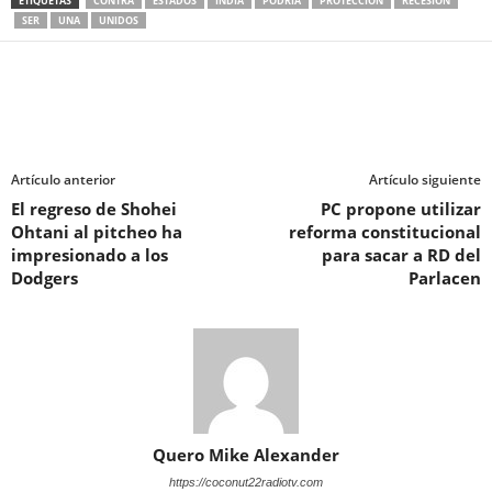
ETIQUETAS
CONTRA
ESTADOS
INDIA
PODRÍA
PROTECCIÓN
RECESIÓN
SER
UNA
UNIDOS
Artículo anterior
Artículo siguiente
El regreso de Shohei
PC propone utilizar
Ohtani al pitcheo ha
reforma constitucional
impresionado a los
para sacar a RD del
Dodgers
Parlacen
Quero Mike Alexander
https://coconut22radiotv.com