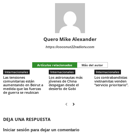
Quero Mike Alexander
https://coconut22radiotv.com
Artículos relacionados
Más del autor
Internacionales
Internacionales
Internacionales
Las tensiones
Los astronautas más
Los contrabandistas
comunitarias están
jóvenes de China
vietnamitas venden
aumentando en Beirut a
despegan desde el
“servicio prioritario”.
medida que las fuerzas
desierto de Gobi
de guerra se reubican
DEJA UNA RESPUESTA
Iniciar sesión para dejar un comentario