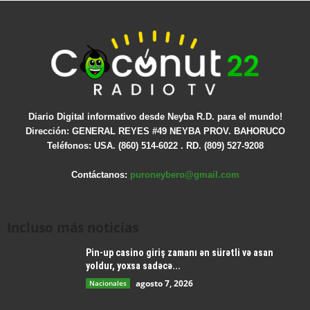
Diario Digital informativo desde Neyba R.D. para el mundo!
Dirección: GENERAL REYES #49 NEYBA PROV. BAHORUCO
Teléfonos: USA. (860) 514-6022 . RD. (809) 527-9208
Contáctanos:
puroneybero@gmail.com
Incluso más noticias
Pin-up casino giriş zamanı ən sürətli və asan
yoldur, yoxsa sadəcə...
agosto 7, 2026
Nacionales