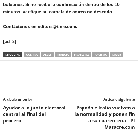
boletines. Si no recibe la confirmación dentro de los 10
minutos, verifique su carpeta de correo no deseado.
Contáctenos
en editors@time.com.
[ad_2]
ETIQUETAS
CONTRA
DEBES
FRANCIA
PROTESTAS
RACISMO
SABER
Artículo anterior
Artículo siguiente
Ayudar a la junta electoral
España e Italia vuelven a
central al final del
la normalidad y ponen fin
proceso.
a su cuarentena – El
Masacre.com