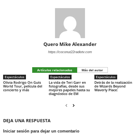
Quero Mike Alexander
https://coconut22radiotv.com
Artículos relacionados
Más del autor
Espectáculos
Espectáculos
Espectáculos
Olivia Rodrigo On Guts
La vida de Teri Garr en
Detrás de la realización
World Tour, película del
fotografías, desde sus
de Wizards Beyond
concierto y más
mejores papeles hasta su
Waverly Place:
diagnóstico de EM
DEJA UNA RESPUESTA
Iniciar sesión para dejar un comentario