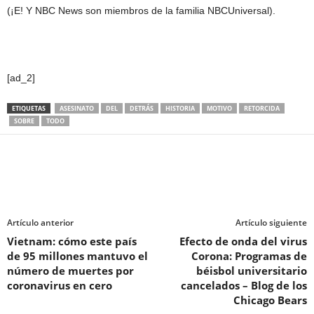
(¡E! Y NBC News son miembros de la familia NBCUniversal).
[ad_2]
ETIQUETAS
ASESINATO
DEL
DETRÁS
HISTORIA
MOTIVO
RETORCIDA
SOBRE
TODO
Artículo anterior
Artículo siguiente
Vietnam: cómo este país
Efecto de onda del virus
de 95 millones mantuvo el
Corona: Programas de
número de muertes por
béisbol universitario
coronavirus en cero
cancelados – Blog de los
Chicago Bears