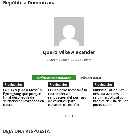
República Dominicana
Quero Mike Alexander
https://coconut22radiotv.com
Artículos relacionados
Más del autor
Provinciales
Provinciales
Provinciales
La OTAN pide a Moscú y
El Gobierno levantará la
Ministra Faride Raful
Pyongyang que pongan
restricción a la
destaca avances en
fin al despliegue de
renovación del permiso
reforma policial con
soldados norcoreanos en
de conducir para
motivo del Día de San
Rusia
mayores de 65 años
Judas Tadeo
DEJA UNA RESPUESTA