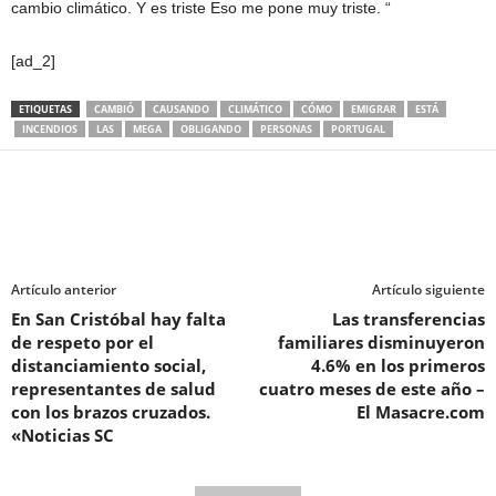
cambio climático. Y es triste Eso me pone muy triste. “
[ad_2]
ETIQUETAS
CAMBIÓ
CAUSANDO
CLIMÁTICO
CÓMO
EMIGRAR
ESTÁ
INCENDIOS
LAS
MEGA
OBLIGANDO
PERSONAS
PORTUGAL
Artículo anterior
Artículo siguiente
En San Cristóbal hay falta
Las transferencias
de respeto por el
familiares disminuyeron
distanciamiento social,
4.6% en los primeros
representantes de salud
cuatro meses de este año –
con los brazos cruzados.
El Masacre.com
«Noticias SC