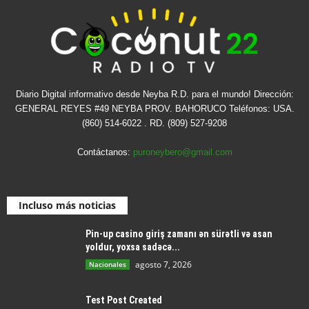
Diario Digital informativo desde Neyba R.D. para el mundo! Dirección:
GENERAL REYES #49 NEYBA PROV. BAHORUCO Teléfonos: USA.
(860) 514-6022 . RD. (809) 527-9208
Contáctanos:
puroneybero@gmail.com
Incluso más noticias
Pin-up casino giriş zamanı ən sürətli və asan
yoldur, yoxsa sadəcə...
agosto 7, 2026
Nacionales
Test Post Created