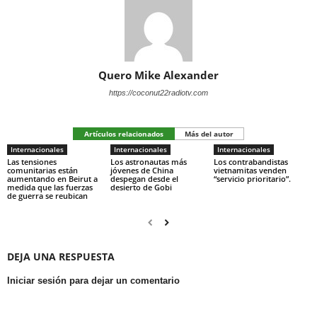
Quero Mike Alexander
https://coconut22radiotv.com
Artículos relacionados
Más del autor
Internacionales
Internacionales
Internacionales
Las tensiones
Los astronautas más
Los contrabandistas
comunitarias están
jóvenes de China
vietnamitas venden
aumentando en Beirut a
despegan desde el
“servicio prioritario”.
medida que las fuerzas
desierto de Gobi
de guerra se reubican
DEJA UNA RESPUESTA
Iniciar sesión para dejar un comentario