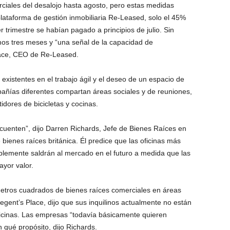
erciales del desalojo hasta agosto, pero estas medidas
ataforma de gestión inmobiliaria Re-Leased, solo el 45%
r trimestre se habían pagado a principios de julio. Sin
mos tres meses y “una señal de la capacidad de
llace, CEO de Re-Leased.
xistentes en el trabajo ágil y el deseo de un espacio de
mpañías diferentes compartan áreas sociales y de reuniones,
dores de bicicletas y cocinas.
cuenten”, dijo Darren Richards, Jefe de Bienes Raíces en
bienes raíces británica. Él predice que las oficinas más
lemente saldrán al mercado en el futuro a medida que las
yor valor.
metros cuadrados de bienes raíces comerciales en áreas
gent’s Place, dijo que sus inquilinos actualmente no están
icinas. Las empresas “todavía básicamente quieren
 qué propósito, dijo Richards.