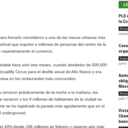
L
PLD 
la Co
Provi
novie
para frenarlo convirtieron a una de las mecas urbanas más
irtual que expulsó a millones de personas del centro de la
Cono
orga
do repentinamente el comercio.
Espec
junio 
aginable hace solo seis meses, cuando alrededor de 500,000
cadilly Circus para el desfile anual de Año Nuevo y era
Aume
esa en los restaurantes más concurridos.
oblig
Masa
 cerraron prácticamente de la noche a la mañana, los
Provi
julio 
 se vaciaron y los 9 millones de habitantes de la ciudad se
rte se ha registrado la parada más agudamente que en el
Vista
el underground.
Cham
bueno
un 43% desde 106 millones en febrero y cayeron aún más