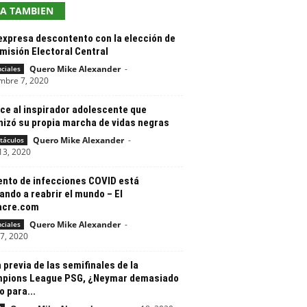
EA TAMBIEN
expresa descontento con la elección de
misión Electoral Central
Quero Mike Alexander
-
nciales
mbre 7, 2020
ce al inspirador adolescente que
nizó su propia marcha de vidas negras
Quero Mike Alexander
-
táculos
13, 2020
nto de infecciones COVID está
ando a reabrir el mundo – El
cre.com
Quero Mike Alexander
-
nciales
17, 2020
 previa de las semifinales de la
pions League PSG, ¿Neymar demasiado
 para...