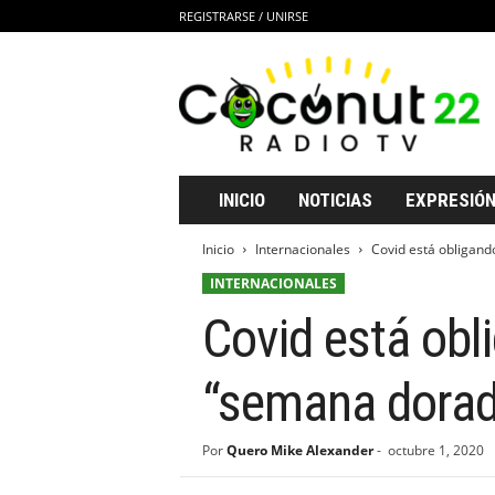
REGISTRARSE / UNIRSE
C
o
c
o
n
u
t
INICIO
NOTICIAS
EXPRESIÓN
2
2
Inicio
Internacionales
Covid está obligando
R
INTERNACIONALES
a
d
Covid está obli
i
o
T
“semana dorad
V
Por
Quero Mike Alexander
-
octubre 1, 2020