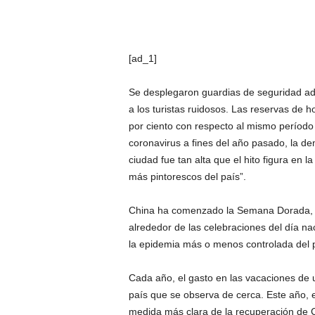
[ad_1]
Se desplegaron guardias de seguridad adic
a los turistas ruidosos. Las reservas de h
por ciento con respecto al mismo períod
coronavirus a fines del año pasado, la dem
ciudad fue tan alta que el hito figura en l
más pintorescos del país”.
China ha comenzado la Semana Dorada, el
alrededor de las celebraciones del día nac
la epidemia más o menos controlada del p
Cada año, el gasto en las vacaciones de
país que se observa de cerca. Este año, 
medida más clara de la recuperación de C