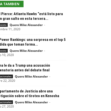
EA TAMBIEN
 Pierce: Atlanta Hawks “está listo para
n gran salto en esta tercera...
Quero Mike Alexander
-
cesto
embre 11, 2020
Power Rankings: una sorpresa en el top 5
dida que toman forma...
Quero Mike Alexander
-
cesto
o 10, 2020
a le da a Trump una acusación
natoria antes del debate final
Quero Mike Alexander
-
nacionales
re 22, 2020
epartamento de Justicia abre una
tigación sobre el tiroteo en Kenosha
Quero Mike Alexander
-
nacionales
o 27, 2020