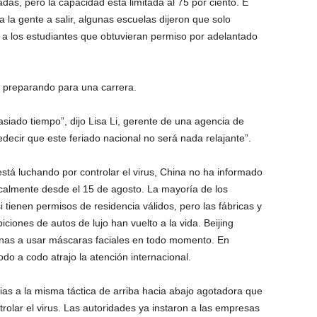
das, pero la capacidad está limitada al 75 por ciento. E
 la gente a salir, algunas escuelas dijeron que solo
n a los estudiantes que obtuvieran permiso por adelantado
ba preparando para una carrera.
siado tiempo”, dijo Lisa Li, gerente de una agencia de
ecir que este feriado nacional no será nada relajante”.
stá luchando por controlar el virus, China no ha informado
ocalmente desde el 15 de agosto. La mayoría de los
i tienen permisos de residencia válidos, pero las fábricas y
iciones de autos de lujo han vuelto a la vida. Beijing
onas a usar máscaras faciales en todo momento. En
do a codo atrajo la atención internacional.
ias a la misma táctica de arriba hacia abajo agotadora que
ntrolar el virus. Las autoridades ya instaron a las empresas