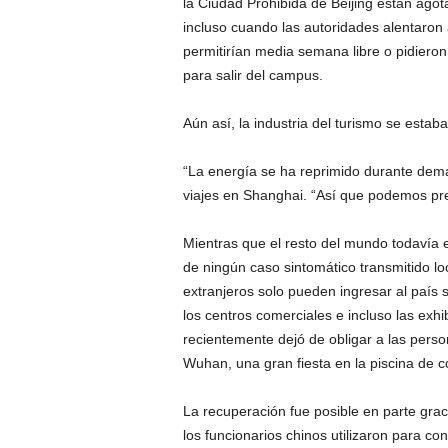
la Ciudad Prohibida de Beijing están agota
incluso cuando las autoridades alentaron a
permitirían media semana libre o pidiero
para salir del campus.
Aún así, la industria del turismo se esta
“La energía se ha reprimido durante dema
viajes en Shanghai. “Así que podemos pred
Mientras que el resto del mundo todavía e
de ningún caso sintomático transmitido l
extranjeros solo pueden ingresar al país s
los centros comerciales e incluso las exhib
recientemente dejó de obligar a las pers
Wuhan, una gran fiesta en la piscina de co
La recuperación fue posible en parte grac
los funcionarios chinos utilizaron para co