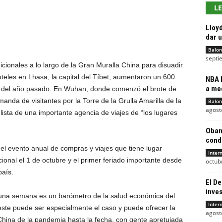
L
Lloyd
dar u
Balon
septi
ionales a lo largo de la Gran Muralla China para disuadir
oteles en Lhasa, la capital del Tíbet, aumentaron un 600
NBA 
a me
o del año pasado. En Wuhan, donde comenzó el brote de
anda de visitantes por la Torre de la Grulla Amarilla de la
Balon
agost
a lista de una importante agencia de viajes de “los lugares
Obam
conde
 evento anual de compras y viajes que tiene lugar
Inter
ional el 1 de octubre y el primer feriado importante desde
octub
aís.
El D
inves
 una semana es un barómetro de la salud económica del
Inter
este puede ser especialmente el caso y puede ofrecer la
agost
hina de la pandemia hasta la fecha, con gente apretujada