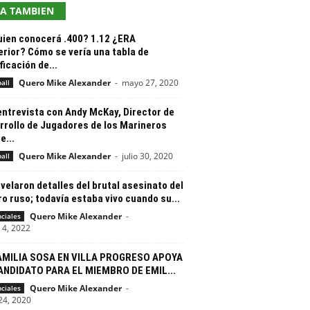
EA TAMBIEN
uien conocerá .400? 1.12 ¿ERA
erior? Cómo se vería una tabla de
ficación de...
Quero Mike Alexander
-
mayo 27, 2020
all
entrevista con Andy McKay, Director de
rrollo de Jugadores de los Marineros
e...
Quero Mike Alexander
-
julio 30, 2020
all
velaron detalles del brutal asesinato del
o ruso; todavía estaba vivo cuando su...
Quero Mike Alexander
-
nciales
 4, 2022
AMILIA SOSA EN VILLA PROGRESO APOYA
ANDIDATO PARA EL MIEMBRO DE EMIL...
Quero Mike Alexander
-
nciales
24, 2020