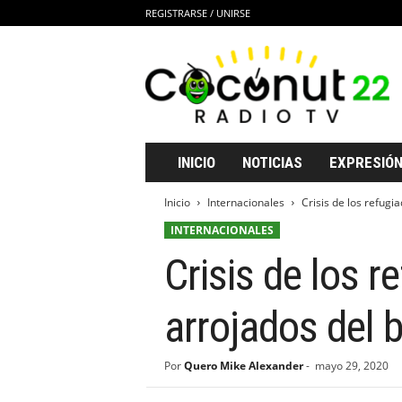
REGISTRARSE / UNIRSE
C
o
c
o
n
u
t
INICIO
NOTICIAS
EXPRESIÓN
2
2
Inicio
Internacionales
Crisis de los refugi
R
INTERNACIONALES
a
d
Crisis de los 
i
o
T
arrojados del 
V
Por
Quero Mike Alexander
-
mayo 29, 2020