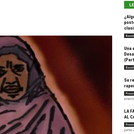
L
¿Alg
post
clasi
Baseb
Una 
Desa
(Part
Baseb
Se re
raper
Provi
enero
LA F
AL C
Provi
junio 