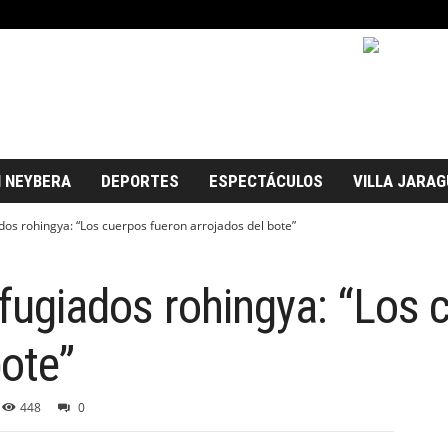
 NEYBERA
DEPORTES
ESPECTÁCULOS
VILLA JARAG
ados rohingya: “Los cuerpos fueron arrojados del bote”
refugiados rohingya: “Los
bote”
448
0