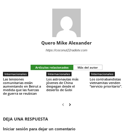
Quero Mike Alexander
https://coconut22radiotv.com
Artículos relacionados
Más del autor
Internacionales
Internacionales
Internacionales
Las tensiones
Los astronautas más
Los contrabandistas
comunitarias están
jóvenes de China
vietnamitas venden
aumentando en Beirut a
despegan desde el
“servicio prioritario”.
medida que las fuerzas
desierto de Gobi
de guerra se reubican
DEJA UNA RESPUESTA
Iniciar sesión para dejar un comentario