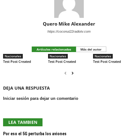
Quero Mike Alexander
https://coconut22radiotv.com
Artículos relacionados
Más del autor
Nacionales
Nacionales
Nacionales
Test Post Created
Test Post Created
Test Post Created
DEJA UNA RESPUESTA
Iniciar sesión para dejar un comentario
LEA TAMBIEN
Por eso el 5G perturba los aviones