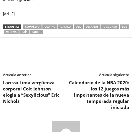
[ad_2]
ETIQUETAS
COMPLETO
CUATRO
DANILO
DEL
DESAFÍOS
DISCURSO
LOS
MEDINA
PAÍS
SOBRE
Artículo anterior
Artículo siguiente
Larissa Lima vergüenza
Calendario de la NBA 2020:
corporal Colt Johnson
los 12 juegos más
elogia a “Sexylicious” Eric
importantes de la nueva
Nichols
temporada regular
iniciada