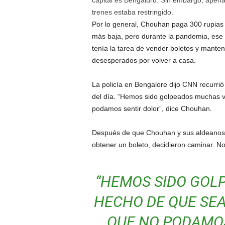
capital es Bengaluru. Sin embargo, apenas
trenes estaba restringido.
Por lo general, Chouhan paga 300 rupias (
más baja, pero durante la pandemia, ese p
tenía la tarea de vender boletos y mantene
desesperados por volver a casa.
La policía en Bengalore dijo
CNN recurrió 
del día.
“Hemos sido golpeados muchas ve
podamos sentir dolor”, dice Chouhan.
Después de que Chouhan y sus aldeanos p
obtener un boleto, decidieron caminar. No 
“HEMOS SIDO GOL
HECHO DE QUE SEA
QUE NO PODAMOS