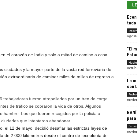
L
Econ
todo 
Inter
agost
“El 
Esta
en el corazón de India y solo a mitad de camino a casa.
Nacio
octub
 ciudades y la mayor parte de la vasta red ferroviaria de
sión extraordinaria de caminar miles de millas de regreso a
La mi
con L
Fútbo
6 trabajadores fueron atropellados por un tren de carga
novie
ntes de tráfico se cobraron la vida de otros. Algunos
BANÍ 
o hambre. Los que fueron recogidos por la policía a
para 
 ciudades que intentaron abandonar.
Provi
 el 12 de mayo, decidió desafiar las estrictas leyes de
novie
ta de 2.000 kilómetros desde el centro de tecnología de