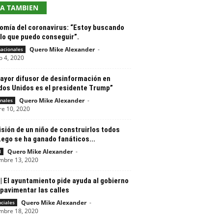
EA TAMBIEN
omía del coronavirus: “Estoy buscando
lo que puedo conseguir”.
Quero Mike Alexander
-
nacionales
o 4, 2020
mayor difusor de desinformación en
dos Unidos es el presidente Trump”
Quero Mike Alexander
-
nales
re 10, 2020
sión de un niño de construirlos todos
ego se ha ganado fanáticos...
Quero Mike Alexander
-
l
mbre 13, 2020
| El ayuntamiento pide ayuda al gobierno
pavimentar las calles
Quero Mike Alexander
-
nciales
mbre 18, 2020