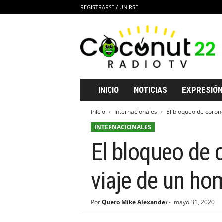
REGISTRARSE / UNIRSE
C
o
c
o
n
u
t
INICIO
NOTICIAS
EXPRESIÓN
2
2
Inicio
Internacionales
El bloqueo de coronav
R
INTERNACIONALES
a
d
El bloqueo de c
i
o
T
viaje de un ho
V
Por
Quero Mike Alexander
-
mayo 31, 2020