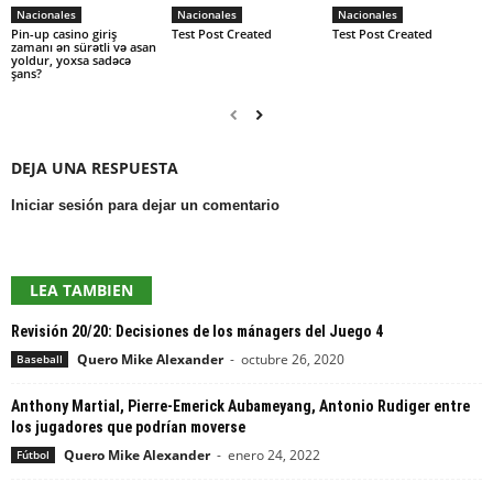
Nacionales
Nacionales
Nacionales
Pin-up casino giriş
Test Post Created
Test Post Created
zamanı ən sürətli və asan
yoldur, yoxsa sadəcə
şans?
DEJA UNA RESPUESTA
Iniciar sesión para dejar un comentario
LEA TAMBIEN
Revisión 20/20: Decisiones de los mánagers del Juego 4
Quero Mike Alexander
-
octubre 26, 2020
Baseball
Anthony Martial, Pierre-Emerick Aubameyang, Antonio Rudiger entre
los jugadores que podrían moverse
Quero Mike Alexander
-
enero 24, 2022
Fútbol