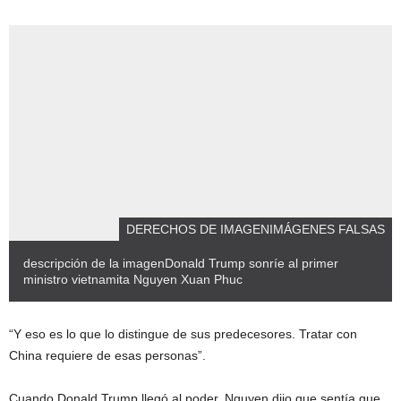
DERECHOS DE IMAGEN
IMÁGENES FALSAS
descripción de la imagen
Donald Trump sonríe al primer
ministro vietnamita Nguyen Xuan Phuc
“Y eso es lo que lo distingue de sus predecesores. Tratar con
China requiere de esas personas”.
Cuando Donald Trump llegó al poder, Nguyen dijo que sentía que