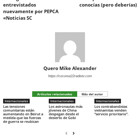
entrevistados
conocías (pero deberías)
nuevamente por PEPCA
«Noticias SC
Quero Mike Alexander
https://coconut22radiotv.com
Artículos relacionados
Más del autor
Internacionales
Internacionales
Internacionales
Las tensiones
Los astronautas más
Los contrabandistas
comunitarias están
jóvenes de China
vietnamitas venden
aumentando en Beirut a
despegan desde el
“servicio prioritario”.
medida que las fuerzas
desierto de Gobi
de guerra se reubican