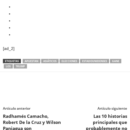
[ad_2]
ETIQUETAS
APUESTAN
ASIÁTICOS
ELECCIONES
ESTADOUNIDENSES
GANE
LOS
TRUMP
Artículo anterior
Artículo siguiente
Radhamés Camacho,
Las 10 historias
Robert De la Cruz y Wilson
principales que
Paniagua son
probablemente no