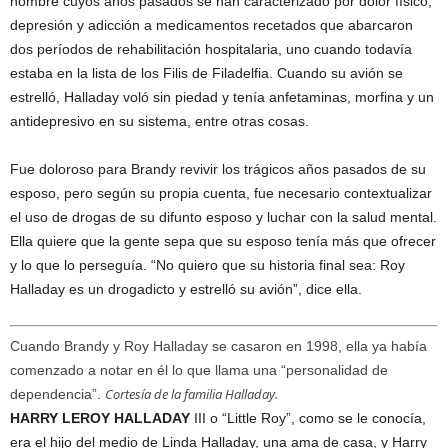
hombre cuyos años pasados ​​se han caracterizado por dolor físico,
depresión y adicción a medicamentos recetados que abarcaron
dos períodos de rehabilitación hospitalaria, uno cuando todavía
estaba en la lista de los Filis de Filadelfia. Cuando su avión se
estrelló, Halladay voló sin piedad y tenía anfetaminas, morfina y un
antidepresivo en su sistema, entre otras cosas.
Fue doloroso para Brandy revivir los trágicos años pasados ​​de su
esposo, pero según su propia cuenta, fue necesario contextualizar
el uso de drogas de su difunto esposo y luchar con la salud mental.
Ella quiere que la gente sepa que su esposo tenía más que ofrecer
y lo que lo perseguía. “No quiero que su historia final sea: Roy
Halladay es un drogadicto y estrelló su avión”, dice ella.
Cuando Brandy y Roy Halladay se casaron en 1998, ella ya había
comenzado a notar en él lo que llama una “personalidad de
Cortesía de la familia Halladay.
dependencia”.
HARRY LEROY HALLADAY
III o “Little Roy”, como se le conocía,
era el hijo del medio de Linda Halladay, una ama de casa, y Harry