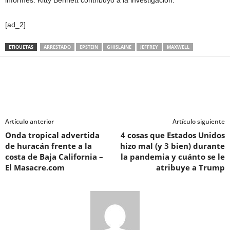
informes. Kitty Bennett contribuyó a la investigación.
[ad_2]
ETIQUETAS
ARRESTADO
EPSTEIN
GHISLAINE
JEFFREY
MAXWELL
Artículo anterior
Artículo siguiente
Onda tropical advertida
4 cosas que Estados Unidos
de huracán frente a la
hizo mal (y 3 bien) durante
costa de Baja California –
la pandemia y cuánto se le
El Masacre.com
atribuye a Trump