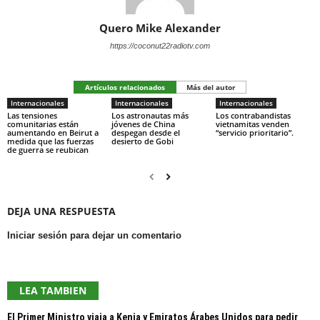
Quero Mike Alexander
https://coconut22radiotv.com
Artículos relacionados
Más del autor
Internacionales
Internacionales
Internacionales
Las tensiones
Los astronautas más
Los contrabandistas
comunitarias están
jóvenes de China
vietnamitas venden
aumentando en Beirut a
despegan desde el
“servicio prioritario”.
medida que las fuerzas
desierto de Gobi
de guerra se reubican
DEJA UNA RESPUESTA
Iniciar sesión para dejar un comentario
LEA TAMBIEN
El Primer Ministro viaja a Kenia y Emiratos Árabes Unidos para pedir