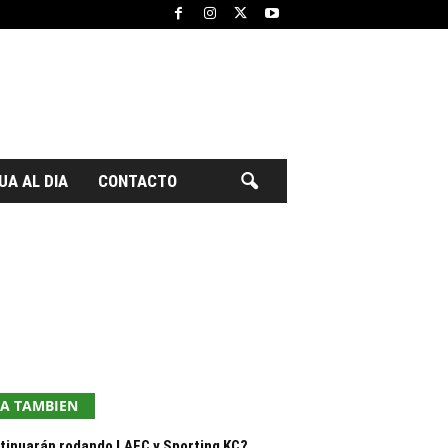
UA AL DIA
CONTACTO
EA TAMBIEN
tinuarán rodando LAFC y Sporting KC?