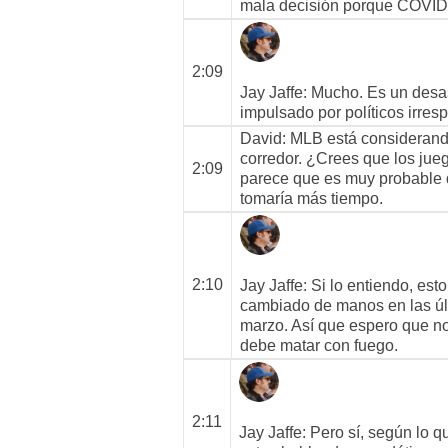
mala decisión porque COVID 
2:09
Jay Jaffe
: Mucho. Es un desas
impulsado por políticos irres
David
: MLB está consideran
corredor. ¿Crees que los jue
2:09
parece que es muy probable q
tomaría más tiempo.
2:10
Jay Jaffe
: Si lo entiendo, es
cambiado de manos en las úl
marzo. Así que espero que no
debe matar con fuego.
2:11
Jay Jaffe
: Pero sí, según lo q