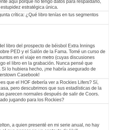
te aquí porque no tengo datos para respaldarlo,
estupidez estratégica única.
gunta crítica: ¿Qué libro tenías en tus segmentos
del libro del prospecto de béisbol Extra Innings
 sobre PED y el Salón de la Fama. Tomé un curso de
puntos en el viaje en metro (cuyas discusiones
ngo el libro en la grabación. Nunca pensé que
. Si lo hubiera hecho, ¡me habría asegurado de
perstown Casebook!
es que el HOF debería ver a Rockies Lifers? Sí,
sa, pero descubrimos que sus estadísticas de la
has parecen normales después de salir de Coors.
ado jugando para los Rockies?
ton, a quien presenté en mi serie anual, no hay