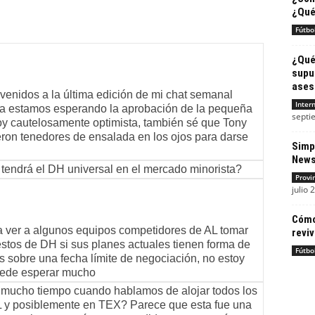
¿Qué
Fútbo
¿Qué
supu
ases
nvenidos a la última edición de mi chat semanal
Inter
a estamos esperando la aprobación de la pequeña
septi
y cautelosamente optimista, también sé que Tony
ron tenedores de ensalada en los ojos para darse
Simp
New
 tendrá el DH universal en el mercado minorista?
Provi
julio 
Cómo
a ver a algunos equipos competidores de AL tomar
reviv
tos de DH si sus planes actuales tienen forma de
Fútbo
 sobre una fecha límite de negociación, no estoy
uede esperar mucho
mucho tiempo cuando hablamos de alojar todos los
 y posiblemente en TEX? Parece que esta fue una