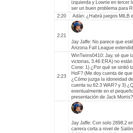
izquierda y Lowrie en tercer
ser un buen problema para Ro
2:20
Adán
: ¿Habrá juegos MILB e
2:21
Jay Jaffe
: No parece que esté
Arizona Fall League extendid
WinTwins0410
: Jay, sé que 
victorias, 3.46 ERA) no están 
Cone: 1) ¿Por qué se sintió t
HoF? (Me doy cuenta de que 
2:23
¿Cómo juzga la idoneidad de
cuenta su 62.3 WAR? y 3) ¿Q
eventualmente en el pequeño
presentación de Jack Morris?
Jay Jaffe
: Con solo 2898.2 en
carrera corta a nivel de Salón