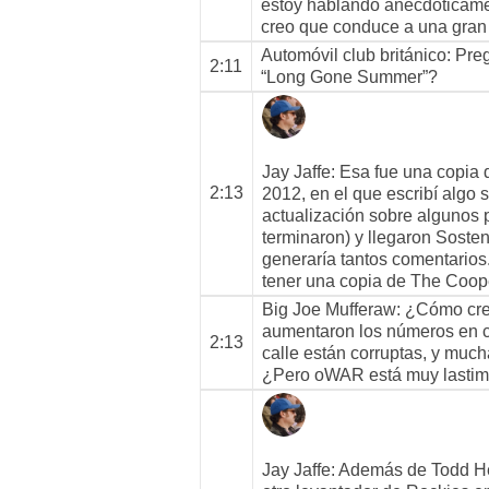
estoy hablando anecdóticamen
creo que conduce a una gran 
Automóvil club británico
: Pre
2:11
“Long Gone Summer”?
Jay Jaffe
: Esa fue una copia 
2:13
2012, en el que escribí algo
actualización sobre algunos 
terminaron) y llegaron Soste
generaría tantos comentarios
tener una copia de The Coo
Big Joe Mufferaw
: ¿Cómo cre
aumentaron los números en ca
2:13
calle están corruptas, y muc
¿Pero oWAR está muy lastim
Jay Jaffe
: Además de Todd Hel