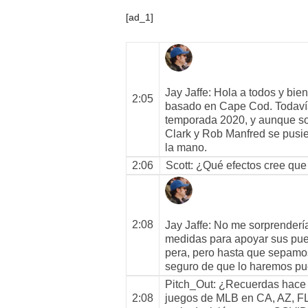
[ad_1]
Jay Jaffe
: Hola a todos y bie
2:05
basado en Cape Cod. Todaví
temporada 2020, y aunque so
Clark y Rob Manfred se pusie
la mano.
2:06
Scott
: ¿Qué efectos cree que
2:08
Jay Jaffe
: No me sorprenderí
medidas para apoyar sus pues
pera, pero hasta que sepamos
seguro de que lo haremos p
Pitch_Out
: ¿Recuerdas hace 
2:08
juegos de MLB en CA, AZ, FL