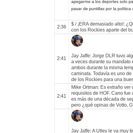
apegarme a los deportes solo par
pasar de puntillas por la política
$ / ¡ERA demasiado alto!
: ¿Q
2:36
con los Rockies aparte del 
Jay Jaffe
: Jorge DLR tuvo al
2:41
a veces durante su mandato 
ambos durante la misma tempo
caminata. Todavía es uno de 
de los Rockies para una buen
Mike Ortman
: Es extraño ver
requisitos de HOF. Cano fue 
2:41
es más de una década de segu
pero ¿qué opinas de Votto, 
Jay Jaffe
: A Utley le va muy 