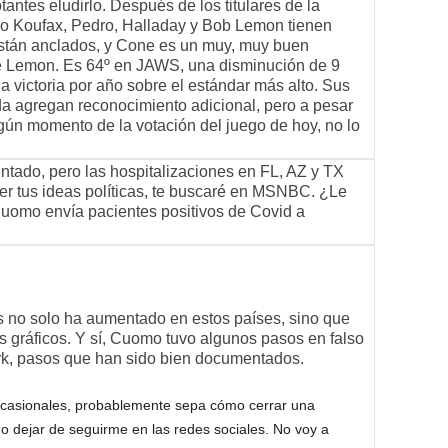
otantes eludirlo. Después de los titulares de la
o Koufax, Pedro, Halladay y Bob Lemon tienen
stán anclados, y Cone es un muy, muy buen
ue Lemon. Es 64º en JAWS, una disminución de 9
a victoria por año sobre el estándar más alto. Sus
a agregan reconocimiento adicional, pero a pesar
gún momento de la votación del juego de hoy, no lo
tado, pero las hospitalizaciones en FL, AZ y TX
ner tus ideas políticas, te buscaré en MSNBC. ¿Le
uomo envía pacientes positivos de Covid a
s no solo ha aumentado en estos países, sino que
s gráficos. Y sí, Cuomo tuvo algunos pasos en falso
k, pasos que han sido bien documentados.
s ocasionales, probablemente sepa cómo cerrar una
 o dejar de seguirme en las redes sociales. No voy a