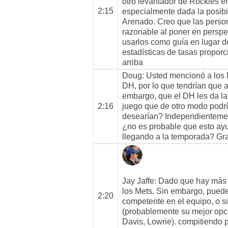
otro levantador de Rockies en
2:15
especialmente dada la posib
Arenado. Creo que las perso
razonable al poner en perspe
usarlos como guía en lugar d
estadísticas de tasas propor
arriba
Doug
: Usted mencionó a los
DH, por lo que tendrían que a
embargo, que el DH les da la 
2:16
juego que de otro modo podrí
desearían? Independientement
¿no es probable que esto ayu
llegando a la temporada? Grac
Jay Jaffe
: Dado que hay más a
los Mets. Sin embargo, pued
2:20
competente en el equipo, o 
(probablemente su mejor opci
Davis, Lowrie). compitiendo 