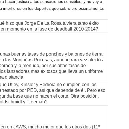
a hacer justicia a tus sensaciones sensibles, y no voy a
 si interfieres en los deportes que cubro profesionalmente.
ué hizo que Jorge De La Rosa tuviera tanto éxito
buen momento en la fase de deadball 2010-2014?
gunas buenas tasas de ponches y balones de tierra
en las Montañas Rocosas, aunque rara vez afectó a
rada y, a menudo, por sus altas tasas de
los lanzadores más exitosos que lleva un uniforme
a distancia.
 que Utley, Kinsler y Pedroia no cumplen con los
arrestado por PED, así que depende de él. Pero eso
nda base que no hacen el corte. Otra posición,
Goldschmidt y Freeman?
bien en JAWS, mucho mejor que los otros dos (11º