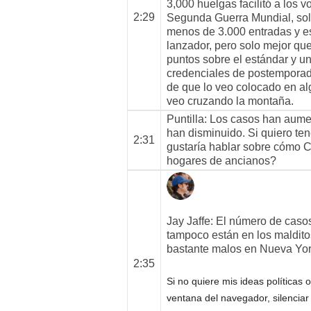
3,000 huelgas facilitó a los v
2:29
Segunda Guerra Mundial, sol
menos de 3.000 entradas y e
lanzador, pero solo mejor q
puntos sobre el estándar y un
credenciales de postemporad
de que lo veo colocado en al
veo cruzando la montaña.
Puntilla
: Los casos han aumen
han disminuido. Si quiero te
2:31
gustaría hablar sobre cómo C
hogares de ancianos?
Jay Jaffe
: El número de caso
tampoco están en los maldito
bastante malos en Nueva Yor
2:35
Si no quiere mis ideas política
ventana del navegador, silenciar