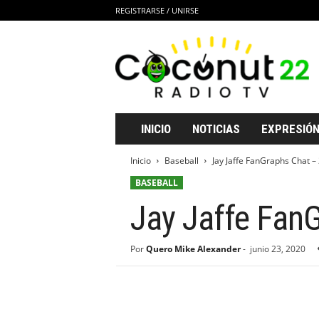
REGISTRARSE / UNIRSE
C
o
c
o
n
u
t
INICIO
NOTICIAS
EXPRESIÓN
2
2
Inicio
Baseball
Jay Jaffe FanGraphs Chat –
R
BASEBALL
a
d
Jay Jaffe Fan
i
o
T
Por
Quero Mike Alexander
-
junio 23, 2020
V