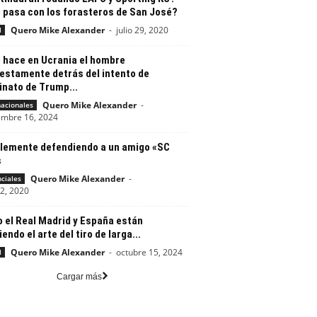
 pasa con los forasteros de San José?
Quero Mike Alexander
-
julio 29, 2020
l
 hace en Ucrania el hombre
estamente detrás del intento de
inato de Trump...
Quero Mike Alexander
-
nacionales
embre 16, 2024
lemente defendiendo a un amigo «SC
s
Quero Mike Alexander
-
nciales
22, 2020
 el Real Madrid y España están
iendo el arte del tiro de larga...
Quero Mike Alexander
-
octubre 15, 2024
l
Cargar más