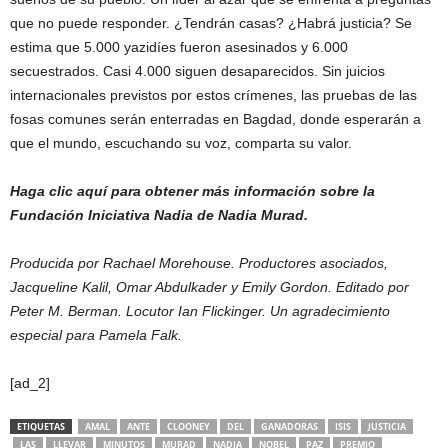
que no puede responder. ¿Tendrán casas? ¿Habrá justicia? Se
estima que 5.000 yazidíes fueron asesinados y 6.000
secuestrados. Casi 4.000 siguen desaparecidos. Sin juicios
internacionales previstos por estos crímenes, las pruebas de las
fosas comunes serán enterradas en Bagdad, donde esperarán a
que el mundo, escuchando su voz, comparta su valor.
Haga clic aquí para obtener más información sobre la
Fundación Iniciativa Nadia de Nadia Murad.
Producida por Rachael Morehouse. Productores asociados,
Jacqueline Kalil, Omar Abdulkader y Emily Gordon. Editado por
Peter M. Berman. Locutor Ian Flickinger. Un agradecimiento
especial para Pamela Falk.
[ad_2]
ETIQUETAS
AMAL
ANTE
CLOONEY
DEL
GANADORAS
ISIS
JUSTICIA
LAS
LLEVAR
MINUTOS
MURAD
NADIA
NOBEL
PAZ
PREMIO