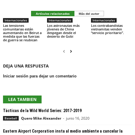
Artículos relacionados
Más del autor
Internacionales
Internacionales
Internacionales
Las tensiones
Los astronautas más
Los contrabandistas
comunitarias están
jóvenes de China
vietnamitas venden
aumentando en Beirut a
despegan desde el
“servicio prioritario”.
medida que las fuerzas
desierto de Gobi
de guerra se reubican
DEJA UNA RESPUESTA
Iniciar sesión para dejar un comentario
LEA TAMBIEN
Tácticas de la Wild World Series: 2017-2019
Quero Mike Alexander
-
junio 16, 2020
Baseball
Eastern Airport Corporation insta al medio ambiente a cancelar la