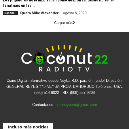
Los jugadores de la MLB saben cómo adaptarse, desde no tener
fanáticos en las...
Quero Mike Alexander
-
agosto 6, 2020
Baseball
Cargar más
Diario Digital informativo desde Neyba R.D. para el mundo! Dirección:
GENERAL REYES #49 NEYBA PROV. BAHORUCO Teléfonos: USA.
(860) 514-6022 . RD. (809) 527-9208
Contáctanos:
puroneybero@gmail.com
Incluso más noticias