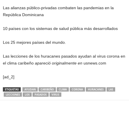
Las alianzas público-privadas combaten las pandemias en la
República Dominicana
10 países con los sistemas de salud pública más desarrollados
Los 25 mejores países del mundo.
Las lecciones de los huracanes pasados ​​ayudan al virus corona en
el clima caribeño
apareció originalmente en
usnews.com
[ad_2]
ETIQUETAS
AYUDAN
CARIBEÑO
CLIMA
CORONA
HURACANES
LAS
LECCIONES
LOS
PASADOS
VIRUS