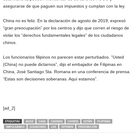
asegurarse de que paguen sus impuestos y cumplan con la ley.
China no es feliz. En la declaración de agosto de 2019, expresó
“gran preocupación” por los centros y dijo que corren el riesgo de
violar los “derechos fundamentales legales” de los ciudadanos
chinos.
Los funcionarios filipinos no parecen estar perturbados. “Usted
(China) no puede dictarnos”, dijo el embajador de Filipinas en
China, José Santiago Sta. Romana en una conferencia de prensa.
“Estas son decisiones soberanas. Aquí estamos”.
[ad_2]
ETIQUETAS
AUGE
CASA
CASINOS
CHINOS
ESTÁN
FILIPINAS
IMPULSANDO
JUGADORES
LOS
OPONEN
PROHIBICIÓN