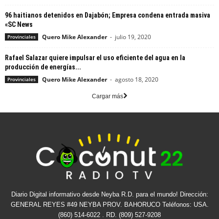
96 haitianos detenidos en Dajabón; Empresa condena entrada masiva
«SC News
Quero Mike Alexander
-
julio 19, 2020
Provinciales
Rafael Salazar quiere impulsar el uso eficiente del agua en la
producción de energías...
Quero Mike Alexander
-
agosto 18, 2020
Provinciales
Cargar más
Diario Digital informativo desde Neyba R.D. para el mundo! Dirección:
GENERAL REYES #49 NEYBA PROV. BAHORUCO Teléfonos: USA.
(860) 514-6022 . RD. (809) 527-9208