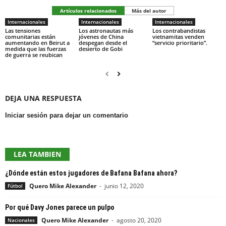
Artículos relacionados
Más del autor
Internacionales
Internacionales
Internacionales
Las tensiones
Los astronautas más
Los contrabandistas
comunitarias están
jóvenes de China
vietnamitas venden
aumentando en Beirut a
despegan desde el
“servicio prioritario”.
medida que las fuerzas
desierto de Gobi
de guerra se reubican
DEJA UNA RESPUESTA
Iniciar sesión para dejar un comentario
LEA TAMBIEN
¿Dónde están estos jugadores de Bafana Bafana ahora?
Quero Mike Alexander
-
junio 12, 2020
Fútbol
Por qué Davy Jones parece un pulpo
Quero Mike Alexander
-
agosto 20, 2020
Nacionales