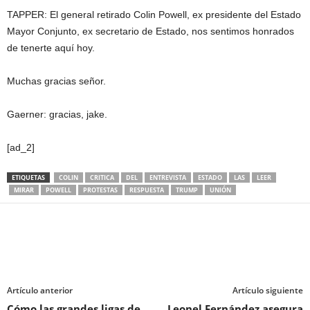
TAPPER: El general retirado Colin Powell, ex presidente del Estado
Mayor Conjunto, ex secretario de Estado, nos sentimos honrados
de tenerte aquí hoy.
Muchas gracias señor.
Gaerner: gracias, jake.
[ad_2]
ETIQUETAS
COLIN
CRITICA
DEL
ENTREVISTA
ESTADO
LAS
LEER
MIRAR
POWELL
PROTESTAS
RESPUESTA
TRUMP
UNIÓN
Artículo anterior
Artículo siguiente
Cómo las grandes ligas de
Leonel Fernández asegura