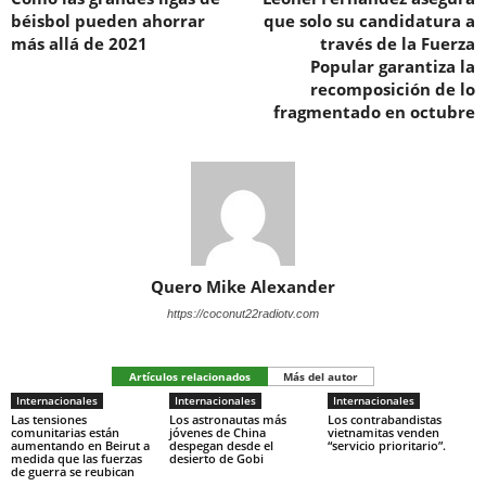
béisbol pueden ahorrar
que solo su candidatura a
más allá de 2021
través de la Fuerza
Popular garantiza la
recomposición de lo
fragmentado en octubre
Quero Mike Alexander
https://coconut22radiotv.com
Artículos relacionados
Más del autor
Internacionales
Internacionales
Internacionales
Las tensiones
Los astronautas más
Los contrabandistas
comunitarias están
jóvenes de China
vietnamitas venden
aumentando en Beirut a
despegan desde el
“servicio prioritario”.
medida que las fuerzas
desierto de Gobi
de guerra se reubican