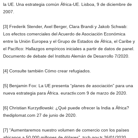
la UE. Una estrategia común África-UE. Lisboa, 9 de diciembre de
2007.
[3] Frederik Stender, Axel Berger, Clara Brandi y Jakob Schwab:
Los efectos comerciales del Acuerdo de Asociación Económica
entre la Unión Europea y el Grupo de Estados de África, el Caribe y
el Pacífico: Hallazgos empíricos iniciales a partir de datos de panel.
Documento de debate del Instituto Alemán de Desarrollo 7/2020.
[4] Consulte también Cómo crear refugiados.
[5] Benjamin Fox: La UE presenta “planes de asociación” para una
nueva estrategia para África. euractiv.com 9 de marzo de 2020.
[6] Christian Kurzydlowski: ¿Qué puede ofrecer la India a África?
thediplomat.com 27 de junio de 2020.
[7] “Aumentaremos nuestro volumen de comercio con los países
africanos a 50.000 millones de dólares”. tccb.gov.tr ​​26/01/2020.