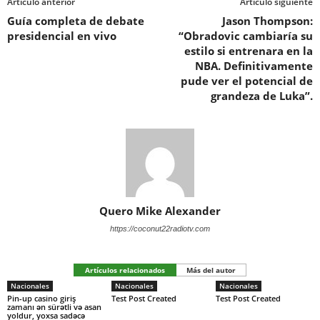
Artículo anterior
Artículo siguiente
Guía completa de debate
Jason Thompson:
presidencial en vivo
“Obradovic cambiaría su
estilo si entrenara en la
NBA. Definitivamente
pude ver el potencial de
grandeza de Luka”.
Quero Mike Alexander
https://coconut22radiotv.com
Artículos relacionados
Más del autor
Nacionales
Nacionales
Nacionales
Pin-up casino giriş
Test Post Created
Test Post Created
zamanı ən sürətli və asan
yoldur, yoxsa sadəcə