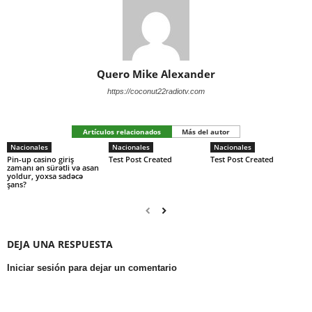
Quero Mike Alexander
https://coconut22radiotv.com
Artículos relacionados
Más del autor
Nacionales
Nacionales
Nacionales
Pin-up casino giriş
Test Post Created
Test Post Created
zamanı ən sürətli və asan
yoldur, yoxsa sadəcə
şans?
DEJA UNA RESPUESTA
Iniciar sesión para dejar un comentario