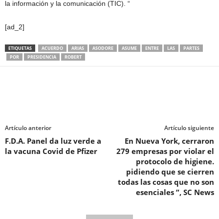
la información y la comunicación (TIC). “
[ad_2]
ETIQUETAS
ACUERDO
ARIAS
ASODORE
ASUME
ENTRE
LAS
PARTES
POR
PRESIDENCIA
ROBERT
Artículo anterior
Artículo siguiente
F.D.A. Panel da luz verde a
En Nueva York, cerraron
la vacuna Covid de Pfizer
279 empresas por violar el
protocolo de higiene.
pidiendo que se cierren
todas las cosas que no son
esenciales ”, SC News