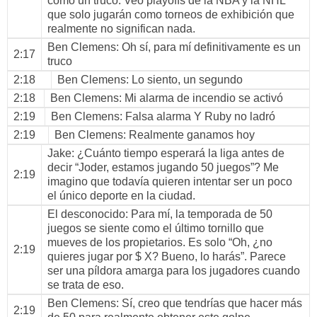
como un truco. Veo playoffs de la NBA y la NHL
que solo jugarán como torneos de exhibición que
realmente no significan nada.
Ben Clemens
: Oh sí, para mí definitivamente es un
2:17
truco
2:18
Ben Clemens
: Lo siento, un segundo
2:18
Ben Clemens
: Mi alarma de incendio se activó
2:19
Ben Clemens
: Falsa alarma Y Ruby no ladró
2:19
Ben Clemens
: Realmente ganamos hoy
Jake
: ¿Cuánto tiempo esperará la liga antes de
decir “Joder, estamos jugando 50 juegos”? Me
2:19
imagino que todavía quieren intentar ser un poco
el único deporte en la ciudad.
El desconocido
: Para mí, la temporada de 50
juegos se siente como el último tornillo que
mueves de los propietarios. Es solo “Oh, ¿no
2:19
quieres jugar por $ X? Bueno, lo harás”. Parece
ser una píldora amarga para los jugadores cuando
se trata de eso.
Ben Clemens
: Sí, creo que tendrías que hacer más
2:19