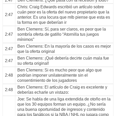
2:47
Ben Clemens
: ¿Qué pasa con la recesión y todo?
Chris
: Craig Edwards escribió un artículo sobre
cuán peor es la oferta del nuevo propietario que la
2:47
anterior. Es una locura que mlb piense que esta es
la forma en que deberían ir
Ben Clemens
: Sí, para ser claros, es peor que la
2:47
sombría oferta de gatillo “Atornilla tus juegos
mínimos”
Ben Clemens
: En la mayoría de los casos es mejor
2:47
que la oferta original
Ben Clemens
: ¡Qué debería decirte cuán mala fue
2:47
su oferta original!
Ben Clemens
: Si es mucho peor que algo que
2:48
podrían imponer unilateralmente sin el
consentimiento de los jugadores
Ben Clemens
: El artículo de Craig es excelente y
2:48
deberías echarle un vistazo:
Joe
: Se habla de una liga extendida de otoño en la
que los 30 equipos forman un equipo. ¿No sería
una buena oportunidad de ingresos y contenido
para los fanáticos si la NBA / NHL no jugara como