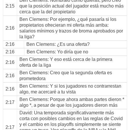
Ben Clemens
: Nómbralo como quieras, pero creo
2:15
que la posición actual del jugador está mucho más
cerca que la del propietario
Ben Clemens
: Por ejemplo, ¿qué pasaría si los
propietarios ofrecieran mi oferta más arriba:
2:16
salarios mínimos y trazos de broma aprobados por
la liga?
2:16
Ben Clemens
: ¿Es una oferta?
2:16
Ben Clemens
: Yo diría que no
Ben Clemens
: Y eso está cerca de la primera
2:16
oferta de la liga
Ben Clemens
: Creo que la segunda oferta es
2:16
prometedora
Ben Clemens
: Y si los jugadores no contrarrestan
2:16
algo, me acercaré a tu vista
Ben Clemens
: Porque ahora ambas partes dieron *
2:17
algo *, a pesar de que los jugadores dieron más
David
: Una temporada significativamente más
corta con posibles cambios en las reglas de Covid
y el cambio en los playoffs simplemente se siente
2:17