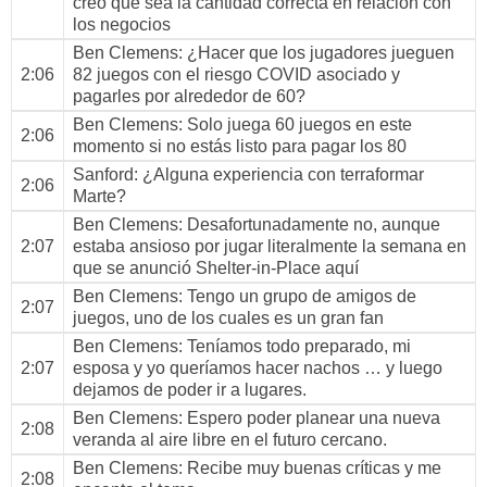
creo que sea la cantidad correcta en relación con
los negocios
Ben Clemens
: ¿Hacer que los jugadores jueguen
2:06
82 juegos con el riesgo COVID asociado y
pagarles por alrededor de 60?
Ben Clemens
: Solo juega 60 juegos en este
2:06
momento si no estás listo para pagar los 80
Sanford
: ¿Alguna experiencia con terraformar
2:06
Marte?
Ben Clemens
: Desafortunadamente no, aunque
2:07
estaba ansioso por jugar literalmente la semana en
que se anunció Shelter-in-Place aquí
Ben Clemens
: Tengo un grupo de amigos de
2:07
juegos, uno de los cuales es un gran fan
Ben Clemens
: Teníamos todo preparado, mi
2:07
esposa y yo queríamos hacer nachos … y luego
dejamos de poder ir a lugares.
Ben Clemens
: Espero poder planear una nueva
2:08
veranda al aire libre en el futuro cercano.
Ben Clemens
: Recibe muy buenas críticas y me
2:08