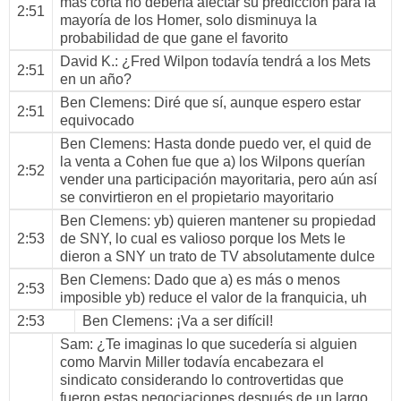
más corta no debería afectar su predicción para la
2:51
mayoría de los Homer, solo disminuya la
probabilidad de que gane el favorito
David K.
: ¿Fred Wilpon todavía tendrá a los Mets
2:51
en un año?
Ben Clemens
: Diré que sí, aunque espero estar
2:51
equivocado
Ben Clemens
: Hasta donde puedo ver, el quid de
la venta a Cohen fue que a) los Wilpons querían
2:52
vender una participación mayoritaria, pero aún así
se convirtieron en el propietario mayoritario
Ben Clemens
: yb) quieren mantener su propiedad
2:53
de SNY, lo cual es valioso porque los Mets le
dieron a SNY un trato de TV absolutamente dulce
Ben Clemens
: Dado que a) es más o menos
2:53
imposible yb) reduce el valor de la franquicia, uh
2:53
Ben Clemens
: ¡Va a ser difícil!
Sam
: ¿Te imaginas lo que sucedería si alguien
como Marvin Miller todavía encabezara el
sindicato considerando lo controvertidas que
fueron estas negociaciones después de un largo