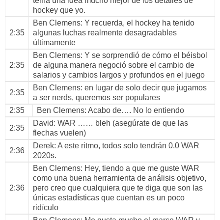
tenía una idea mucho mejor de los detalles de
hockey que yo.
Ben Clemens
: Y recuerda, el hockey ha tenido
2:35
algunas luchas realmente desagradables
últimamente
Ben Clemens
: Y se sorprendió de cómo el béisbol
2:35
de alguna manera negoció sobre el cambio de
salarios y cambios largos y profundos en el juego
Ben Clemens
: en lugar de solo decir que jugamos
2:35
a ser nerds, queremos ser populares
2:35
Ben Clemens
: Acabo de…. No lo entiendo
David
: WAR …… bleh (asegúrate de que las
2:35
flechas vuelen)
Derek
: A este ritmo, todos solo tendrán 0.0 WAR
2:36
2020s.
Ben Clemens
: Hey, tiendo a que me guste WAR
como una buena herramienta de análisis objetivo,
2:36
pero creo que cualquiera que te diga que son las
únicas estadísticas que cuentan es un poco
ridículo