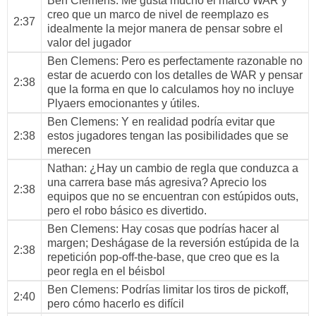
Ben Clemens
: Me gusta mucho el marco WAR y
creo que un marco de nivel de reemplazo es
2:37
idealmente la mejor manera de pensar sobre el
valor del jugador
Ben Clemens
: Pero es perfectamente razonable no
estar de acuerdo con los detalles de WAR y pensar
2:38
que la forma en que lo calculamos hoy no incluye
Plyaers emocionantes y útiles.
Ben Clemens
: Y en realidad podría evitar que
2:38
estos jugadores tengan las posibilidades que se
merecen
Nathan
: ¿Hay un cambio de regla que conduzca a
una carrera base más agresiva? Aprecio los
2:38
equipos que no se encuentran con estúpidos outs,
pero el robo básico es divertido.
Ben Clemens
: Hay cosas que podrías hacer al
margen; Deshágase de la reversión estúpida de la
2:38
repetición pop-off-the-base, que creo que es la
peor regla en el béisbol
Ben Clemens
: Podrías limitar los tiros de pickoff,
2:40
pero cómo hacerlo es difícil