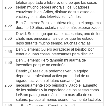
teletransportado a febrero, sí, creo que las cosas
2:56
serían mucho peores ahora si los jugadores
estuvieran bien. Adiós, disfrute de sus estadios
vacíos y contratos televisivos inválidos
Ben Clemens
: Pero si hubiera dirigido el programa
2:56
durante 10 años, estaría mucho más esperanzado
David
: Solo tengo que darte accesorios, uno de los
2:56
chats más emocionantes de los que he estado
lejos durante mucho tiempo. Muchas gracias.
Ben Clemens
: Quiero agradecer al béisbol por
2:56
tener algunas cosas interesantes para discutir
Ben Clemens
: Pero también mi alarma de
2:56
incendios porque no continúa
Derek
: ¿Crees que podemos ver un equipo
deportivo profesional activo propiedad de un
jugador activo en el futuro cercano (no
2:56
necesariamente solo béisbol)? Dado el aumento
de los salarios y la capacidad de los atletas como
LeBron para ganar más dinero más allá de su
salario, parece al menos económicamente factible.
2:56
Ben Clemens
: ¿Cuenta el tenis?