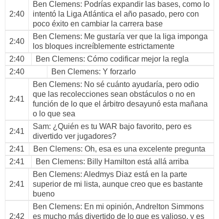
Ben Clemens
: Podrías expandir las bases, como lo
2:40
intentó la Liga Atlántica el año pasado, pero con
poco éxito en cambiar la carrera base
Ben Clemens
: Me gustaría ver que la liga imponga
2:40
los bloques increíblemente estrictamente
2:40
Ben Clemens
: Cómo codificar mejor la regla
2:40
Ben Clemens
: Y forzarlo
Ben Clemens
: No sé cuánto ayudaría, pero odio
que las recolecciones sean obstáculos o no en
2:41
función de lo que el árbitro desayunó esta mañana
o lo que sea
Sam
: ¿Quién es tu WAR bajo favorito, pero es
2:41
divertido ver jugadores?
2:41
Ben Clemens
: Oh, esa es una excelente pregunta
2:41
Ben Clemens
: Billy Hamilton está allá arriba
Ben Clemens
: Aledmys Diaz está en la parte
2:41
superior de mi lista, aunque creo que es bastante
bueno
Ben Clemens
: En mi opinión, Andrelton Simmons
2:42
es mucho más divertido de lo que es valioso, y es