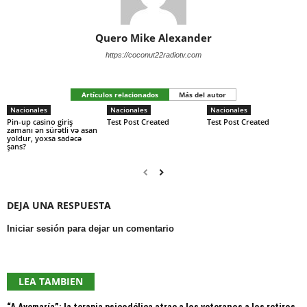
Quero Mike Alexander
https://coconut22radiotv.com
Artículos relacionados
Más del autor
Nacionales
Nacionales
Nacionales
Pin-up casino giriş
Test Post Created
Test Post Created
zamanı ən sürətli və asan
yoldur, yoxsa sadəcə
şans?
DEJA UNA RESPUESTA
Iniciar sesión para dejar un comentario
LEA TAMBIEN
“A Avemaría”: la terapia psicodélica atrae a los veteranos a los retiros