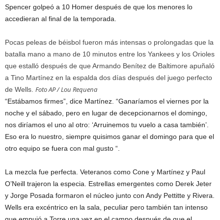
Spencer golpeó a 10 Homer después de que los menores lo
accedieran al final de la temporada.
Pocas peleas de béisbol fueron más intensas o prolongadas que la
batalla mano a mano de 10 minutos entre los Yankees y los Orioles
que estalló después de que Armando Benítez de Baltimore apuñaló
a Tino Martínez en la espalda dos días después del juego perfecto
Foto AP / Lou Requena
de Wells.
“Estábamos firmes”, dice Martínez. “Ganaríamos el viernes por la
noche y el sábado, pero en lugar de decepcionarnos el domingo,
nos diríamos el uno al otro: ‘Arruinemos tu vuelo a casa también’.
Eso era lo nuestro, siempre quisimos ganar el domingo para que el
otro equipo se fuera con mal gusto “.
La mezcla fue perfecta. Veteranos como Cone y Martínez y Paul
O’Neill trajeron la especia. Estrellas emergentes como Derek Jeter
y Jorge Posada formaron el núcleo junto con Andy Pettitte y Rivera.
Wells era excéntrico en la sala, peculiar pero también tan intenso
que empujó a Torre una vez en el campo después de que el