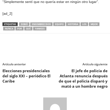
“Simplemente sentí que no quería estar en ningún otro lugar”.
[ad_2]
ETIQUETAS
DEBIÓ
ENSOMBRECIDOS
EQUIPO
HISTORIA
LOS
MEJOR
NUNCA
POR
QUÉ
YANKEES
Artículo anterior
Artículo siguiente
Elecciones presidenciales
El jefe de policía de
del siglo XXI – periódico El
Atlanta renuncia después
Caribe
de que el policía disparó y
mató a un hombre negro