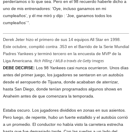
perderíamos o lo que sea. Pero en el 98 recuerdo haberle dicho a
uno de mis entrenadores: ‘Oye, incluso ganamos en mi
cumpleaños’, y él me miró y dijo : ‘Joe, ganamos todos los
cumpleaños’ “.
Derek Jeter hizo el primero de sus 14 equipos All Star en 1998.
Este octubre, compitió contra .353 en el Barrido de la Serie Mundial
Padres Yankees y terminó tercero en la encuesta de MVP de la
Rich Pilling / MLB a través de Getty Images
Liga Americana.
DEBE DECIRSE:
Los 98 Yankees casi nunca ocurrieron. Unos días
antes del primer juego, los jugadores se sentaron en un autobús
desde el aeropuerto de Tijuana, donde acababan de aterrizar,
hasta San Diego, donde tenían programados algunos shows en
Anaheim antes de que comenzara la temporada.
Estaba oscuro. Los jugadores divididos en zonas en sus asientos.
Pero luego, de repente, hubo un fuerte estallido y el autobús corrió
a un promedio. El conductor no había visto la carretera estrecha
hasta que fue demasiado tarde. Con las ruedas a un lado del