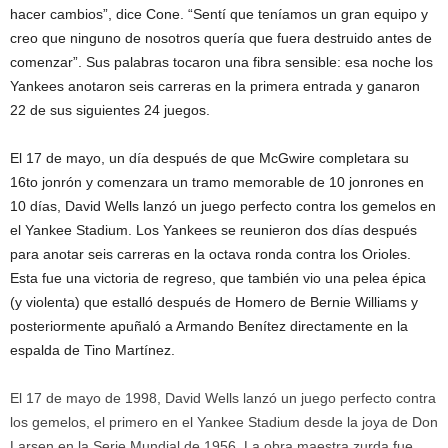
hacer cambios”, dice Cone. “Sentí que teníamos un gran equipo y
creo que ninguno de nosotros quería que fuera destruido antes de
comenzar”. Sus palabras tocaron una fibra sensible: esa noche los
Yankees anotaron seis carreras en la primera entrada y ganaron
22 de sus siguientes 24 juegos.
El 17 de mayo, un día después de que McGwire completara su
16to jonrón y comenzara un tramo memorable de 10 jonrones en
10 días, David Wells lanzó un juego perfecto contra los gemelos en
el Yankee Stadium. Los Yankees se reunieron dos días después
para anotar seis carreras en la octava ronda contra los Orioles.
Esta fue una victoria de regreso, que también vio una pelea épica
(y violenta) que estalló después de Homero de Bernie Williams y
posteriormente apuñaló a Armando Benítez directamente en la
espalda de Tino Martínez.
El 17 de mayo de 1998, David Wells lanzó un juego perfecto contra
los gemelos, el primero en el Yankee Stadium desde la joya de Don
Larsen en la Serie Mundial de 1956. La obra maestra zurda fue