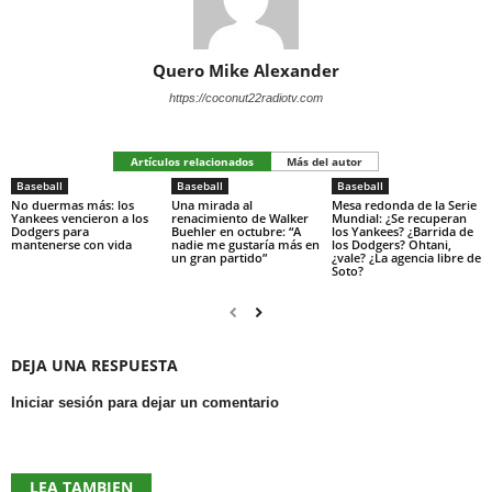
Quero Mike Alexander
https://coconut22radiotv.com
Artículos relacionados
Más del autor
Baseball
Baseball
Baseball
No duermas más: los
Una mirada al
Mesa redonda de la Serie
Yankees vencieron a los
renacimiento de Walker
Mundial: ¿Se recuperan
Dodgers para
Buehler en octubre: “A
los Yankees? ¿Barrida de
mantenerse con vida
nadie me gustaría más en
los Dodgers? Ohtani,
un gran partido”
¿vale? ¿La agencia libre de
Soto?
DEJA UNA RESPUESTA
Iniciar sesión para dejar un comentario
LEA TAMBIEN