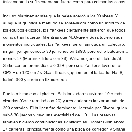
físicamente lo suficientemente fuerte como para calmar las cosas.
Incluso Martínez admite que la pelea acercó a los Yankees. Y
aunque la química a menudo se sobrevalora como un atributo de
los equipos exitosos, los Yankees ciertamente sintieron que todos
compartían la carga. Mientras que McGwire y Sosa tuvieron sus
momentos individuales, los Yankees fueron sin duda un colectivo:
ningún yanqui conectó 30 jonrones en 1998, pero ocho batearon al
menos 17 (Martínez lideró con 28). Williams ganó el título de AL
Strike con un promedio de 0.339, pero seis Yankees tuvieron un
OPS + de 120 o más. Scott Brosius, quien fue el bateador No. 9,
bateó .300 y corrió en 98 carreras.
Fue lo mismo con el pitcheo. Seis lanzadores tuvieron 10 o más
victorias (Cone terminó con 20) y tres abridores lanzaron más de
200 entradas. El bullpen fue dominante, liderado por Rivera, quien
salvó 36 juegos y tuvo una efectividad de 1.91. Las reservas
también hicieron contribuciones significativas. Homer Bush anotó
17 carreras, principalmente como una pizca de corredor, y Shane