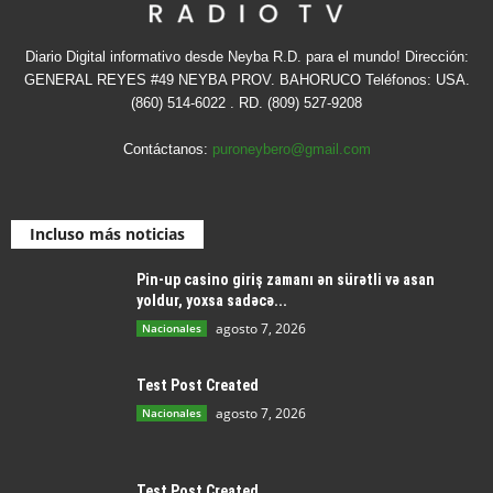
Diario Digital informativo desde Neyba R.D. para el mundo! Dirección:
GENERAL REYES #49 NEYBA PROV. BAHORUCO Teléfonos: USA.
(860) 514-6022 . RD. (809) 527-9208
Contáctanos:
puroneybero@gmail.com
Incluso más noticias
Pin-up casino giriş zamanı ən sürətli və asan
yoldur, yoxsa sadəcə...
agosto 7, 2026
Nacionales
Test Post Created
agosto 7, 2026
Nacionales
Test Post Created