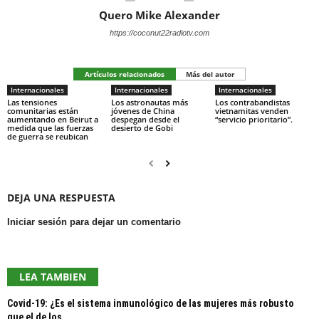
Quero Mike Alexander
https://coconut22radiotv.com
Artículos relacionados
Más del autor
Internacionales
Internacionales
Internacionales
Las tensiones
Los astronautas más
Los contrabandistas
comunitarias están
jóvenes de China
vietnamitas venden
aumentando en Beirut a
despegan desde el
“servicio prioritario”.
medida que las fuerzas
desierto de Gobi
de guerra se reubican
DEJA UNA RESPUESTA
Iniciar sesión para dejar un comentario
LEA TAMBIEN
Covid-19: ¿Es el sistema inmunológico de las mujeres más robusto
que el de los...