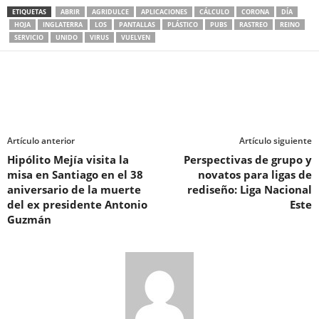
ETIQUETAS
ABRIR
AGRIDULCE
APLICACIONES
CÁLCULO
CORONA
DÍA
HOJA
INGLATERRA
LOS
PANTALLAS
PLÁSTICO
PUBS
RASTREO
REINO
SERVICIO
UNIDO
VIRUS
VUELVEN
Artículo anterior
Artículo siguiente
Hipólito Mejía visita la
Perspectivas de grupo y
misa en Santiago en el 38
novatos para ligas de
aniversario de la muerte
rediseño: Liga Nacional
del ex presidente Antonio
Este
Guzmán