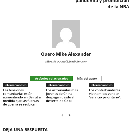
pandemia y prohibición
de la NBA
Quero Mike Alexander
https://coconut22radiotv.com
Artículos relacionados
Más del autor
Internacionales
Internacionales
Internacionales
Las tensiones
Los astronautas más
Los contrabandistas
comunitarias están
jóvenes de China
vietnamitas venden
aumentando en Beirut a
despegan desde el
“servicio prioritario”.
medida que las fuerzas
desierto de Gobi
de guerra se reubican
DEJA UNA RESPUESTA