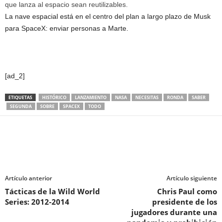
que lanza al espacio sean reutilizables.
La nave espacial está en el centro del plan a largo plazo de Musk
para SpaceX: enviar personas a Marte.
[ad_2]
ETIQUETAS
HISTÓRICO
LANZAMIENTO
NASA
NECESITAS
RONDA
SABER
SEGUNDA
SOBRE
SPACEX
TODO
Artículo anterior
Artículo siguiente
Tácticas de la Wild World
Chris Paul como
Series: 2012-2014
presidente de los
jugadores durante una