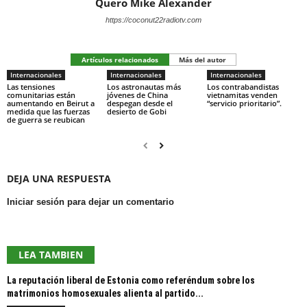
Quero Mike Alexander
https://coconut22radiotv.com
Artículos relacionados
Más del autor
Internacionales
Internacionales
Internacionales
Las tensiones
Los astronautas más
Los contrabandistas
comunitarias están
jóvenes de China
vietnamitas venden
aumentando en Beirut a
despegan desde el
“servicio prioritario”.
medida que las fuerzas
desierto de Gobi
de guerra se reubican
DEJA UNA RESPUESTA
Iniciar sesión para dejar un comentario
LEA TAMBIEN
La reputación liberal de Estonia como referéndum sobre los
matrimonios homosexuales alienta al partido...