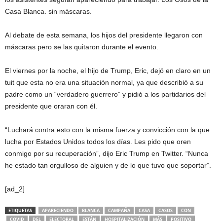
Casa Blanca. sin máscaras.
Al debate de esta semana, los hijos del presidente llegaron con
máscaras pero se las quitaron durante el evento.
El viernes por la noche, el hijo de Trump, Eric, dejó en claro en un
tuit que esta no era una situación normal, ya que describió a su
padre como un “verdadero guerrero” y pidió a los partidarios del
presidente que oraran con él.
“Luchará contra esto con la misma fuerza y ​​convicción con la que
lucha por Estados Unidos todos los días. Les pido que oren
conmigo por su recuperación”, dijo Eric Trump en Twitter. “Nunca
he estado tan orgulloso de alguien y de lo que tuvo que soportar”.
[ad_2]
ETIQUETAS
APARECIENDO
BLANCA
CAMPAÑA
CASA
CASOS
CON
COVID
DEL
ELECTORAL
ESTÁN
HOSPITALIZACIÓN
MÁS
POSITIVO