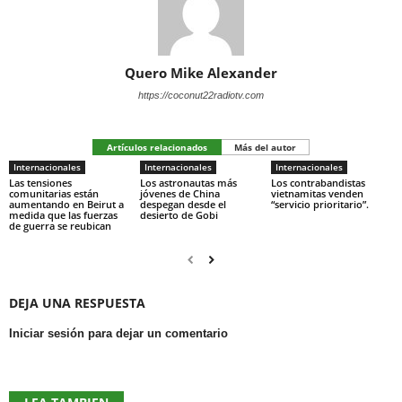
Quero Mike Alexander
https://coconut22radiotv.com
Artículos relacionados
Más del autor
Internacionales
Internacionales
Internacionales
Las tensiones
Los astronautas más
Los contrabandistas
comunitarias están
jóvenes de China
vietnamitas venden
aumentando en Beirut a
despegan desde el
“servicio prioritario”.
medida que las fuerzas
desierto de Gobi
de guerra se reubican
DEJA UNA RESPUESTA
Iniciar sesión para dejar un comentario