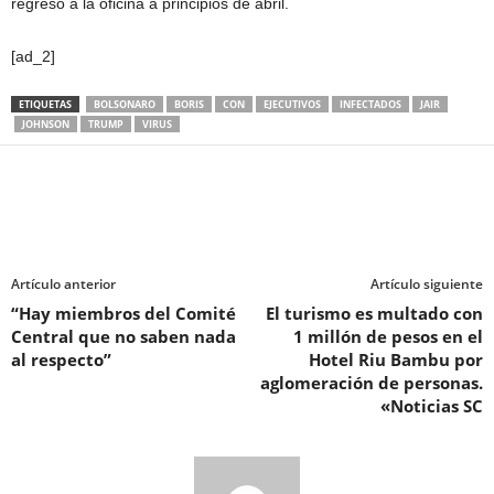
regresó a la oficina a principios de abril.
[ad_2]
ETIQUETAS
BOLSONARO
BORIS
CON
EJECUTIVOS
INFECTADOS
JAIR
JOHNSON
TRUMP
VIRUS
Artículo anterior
Artículo siguiente
“Hay miembros del Comité
El turismo es multado con
Central que no saben nada
1 millón de pesos en el
al respecto”
Hotel Riu Bambu por
aglomeración de personas.
«Noticias SC