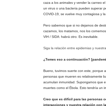
caza a los animales y
vender la carne
o el
un virus o una bacteria pueden superar p
COVID-19, se vuelve muy contagiosa y l
Pero sabemos que si no dejamos de destru
cazamos, los matamos, nos los comemos; 
VIH / SIDA: habrá otro. Es inevitable.
Siga la relación entre epidemias y nuestra
¿Temes eso a continuación? [pandemi
Bueno, tuvimos suerte con este, porque a
personas que mueren es relativamente baj
acumulan inmunidad. Supongamos que el s
muertes como el Ébola. Esto tendría un 
Creo que es difícil para las personas 
interacciones y nuestra relación con l