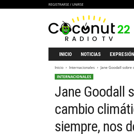
REGISTRARSE / UNIRSE
C
o
c
o
n
u
t
INICIO
NOTICIAS
EXPRESIÓN
2
2
Inicio
Internacionales
Jane Goodall sobre c
R
INTERNACIONALES
a
d
Jane Goodall s
i
o
T
cambio climát
V
siempre, nos 