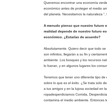
Queremos encontrar una economía verde d
económico antes de proteger el medio amb
del planeta. Necesitamos la naturaleza “, 
A menudo pienso que nuestro futuro e
realidad depende de nuestro futuro ec
económico. ¿Estarías de acuerdo?
Absolutamente. Quiero decir que todo se h
son infinitos, llegarán a su fin y cierta
ambiente. Los bosques y los recursos natu
lo fueran, y en algunos lugares los cons
Tenemos que tener uno
diferente tipo d
sobre lo que es el éxito.
¿Se trata solo d
a tus amigos y en la lujosa sociedad en 
ropa
desperdiciamos
Comida,
Desperdiciam
contamina el medio ambiente. Entonces t