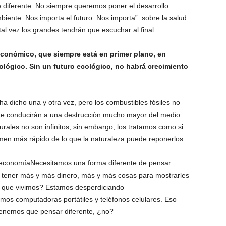
iferente. No siempre queremos poner el desarrollo
iente. Nos importa el futuro. Nos importa”. sobre la salud
tal vez los grandes tendrán que escuchar al final.
conómico, que siempre está en primer plano, en
ológico. Sin un futuro ecológico, no habrá crecimiento
a dicho una y otra vez, pero los combustibles fósiles no
mente conducirán a una destrucción mucho mayor del medio
rales no son infinitos, sin embargo, los tratamos como si
umen más rápido de lo que la naturaleza puede reponerlos.
e economía
Necesitamos una forma diferente de pensar
e tener más y más dinero, más y más cosas para mostrarles
la que vivimos? Estamos desperdiciando
os computadoras portátiles y teléfonos celulares. Eso
enemos que pensar diferente, ¿no?