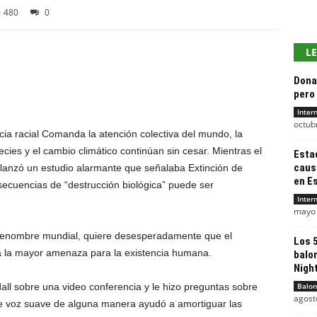
480
0
L
Dona
pero 
Inter
octub
cia racial
Comanda la atención colectiva del mundo, la
ecies y el cambio climático continúan sin cesar. Mientras el
Esta
caus
 lanzó un estudio alarmante que señalaba
Extinción de
en Es
nsecuencias de
“destrucción biológica”
puede ser
Inter
mayo 
e renombre mundial, quiere desesperadamente que el
Los 
a la mayor amenaza para la existencia humana.
balo
Night
l sobre una video conferencia y le hizo preguntas sobre
Balon
agost
de voz suave de alguna manera ayudó a amortiguar las