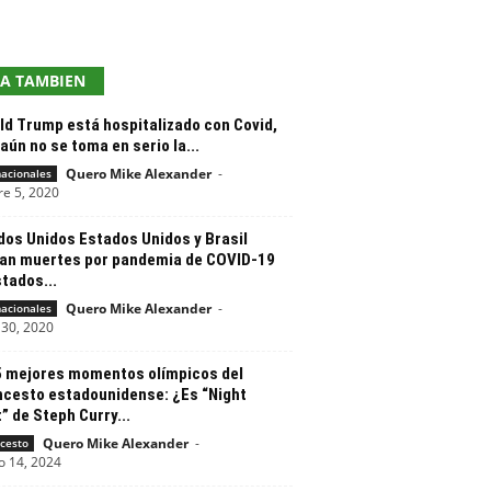
EA TAMBIEN
ld Trump está hospitalizado con Covid,
aún no se toma en serio la...
Quero Mike Alexander
-
nacionales
re 5, 2020
dos Unidos Estados Unidos y Brasil
an muertes por pandemia de COVID-19
tados...
Quero Mike Alexander
-
nacionales
30, 2020
5 mejores momentos olímpicos del
ncesto estadounidense: ¿Es “Night
” de Steph Curry...
Quero Mike Alexander
-
cesto
o 14, 2024