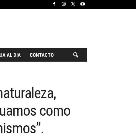
UA AL DIA
CONTACTO
naturaleza,
tinuamos como
mismos”.