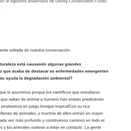
or al vigésimo aniversario de Disney Conservation Funds
.
mente editada de nuestra conversación.
aturaleza está causando algunas grandes
o que acaba de destacar es
enfermedades emergentes
ómo ayuda la degradación ambiental?
que lo asumimos porque los científicos que estudiaron
 que saltan de animal a humano han estado prediciendo
e pirateamos en juego
bosque tropical
Con su rica
illones de animales, y muchos de ellos entran en mayor
ada vez más profundo y construimos caminos en todo el
as y los animales vuelvan a estar en contacto. La gente