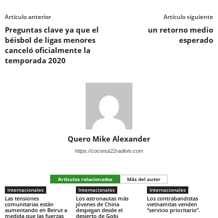
Artículo anterior
Artículo siguiente
Preguntas clave ya que el
un retorno medio
béisbol de ligas menores
esperado
canceló oficialmente la
temporada 2020
Quero Mike Alexander
https://coconut22radiotv.com
Artículos relacionados
Más del autor
Internacionales
Internacionales
Internacionales
Las tensiones
Los astronautas más
Los contrabandistas
comunitarias están
jóvenes de China
vietnamitas venden
aumentando en Beirut a
despegan desde el
“servicio prioritario”.
medida que las fuerzas
desierto de Gobi