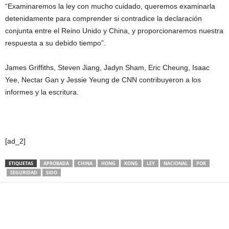
“Examinaremos la ley con mucho cuidado, queremos examinarla
detenidamente para comprender si contradice la declaración
conjunta entre el Reino Unido y China, y proporcionaremos nuestra
respuesta a su debido tiempo”.
James Griffiths, Steven Jiang, Jadyn Sham, Eric Cheung, Isaac
Yee, Nectar Gan y Jessie Yeung de CNN contribuyeron a los
informes y la escritura.
[ad_2]
ETIQUETAS
APROBADA
CHINA
HONG
KONG
LEY
NACIONAL
POR
SEGURIDAD
SIDO