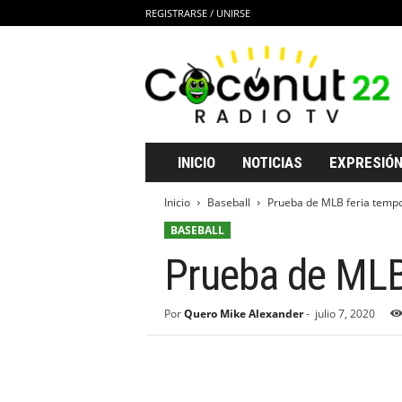
REGISTRARSE / UNIRSE
C
o
c
o
n
u
t
INICIO
NOTICIAS
EXPRESIÓN
2
2
Inicio
Baseball
Prueba de MLB feria temp
R
BASEBALL
a
d
Prueba de MLB
i
o
T
Por
Quero Mike Alexander
-
julio 7, 2020
V