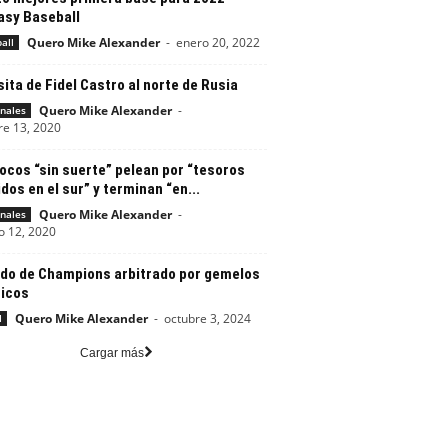
asy Baseball
Quero Mike Alexander
-
enero 20, 2022
all
sita de Fidel Castro al norte de Rusia
Quero Mike Alexander
-
nales
re 13, 2020
ocos “sin suerte” pelean por “tesoros
dos en el sur” y terminan “en...
Quero Mike Alexander
-
nales
o 12, 2020
ido de Champions arbitrado por gemelos
ticos
Quero Mike Alexander
-
octubre 3, 2024
l
Cargar más