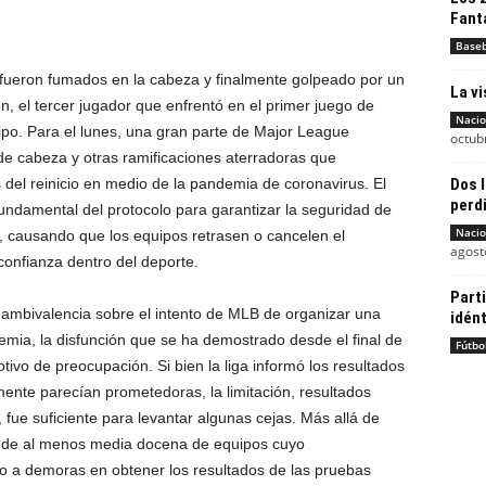
Fant
Baseb
fueron fumados en la cabeza y finalmente golpeado por un
La vi
n, el tercer jugador que enfrentó en el primer juego de
Nacio
o. Para el lunes, una gran parte de Major League
octub
 de cabeza y otras ramificaciones aterradoras que
s del reinicio en medio de la pandemia de coronavirus. El
Dos l
perdi
ndamental del protocolo para garantizar la seguridad de
Nacio
ó, causando que los equipos retrasen o cancelen el
agost
confianza dentro del deporte.
Part
ambivalencia sobre el intento de MLB de organizar una
idén
ia, la disfunción que se ha demostrado desde el final de
Fútbo
vo de preocupación. Si bien la liga informó los resultados
ente parecían prometedoras, la limitación, resultados
 fue suficiente para levantar algunas cejas. Más allá de
cias de al menos media docena de equipos cuyo
o a demoras en obtener los resultados de las pruebas