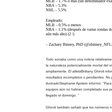
MLB – 1.7% o más (sin denominador exa
NBA – 5.3%
NHL – 5.5%
Empleado:
MLB – 0.5% o menos
NBA – 1.1% (después de varias rondas d
aún más alto) (2 /)
– Zachary Binney, PhD (@zbinney_NFLinj
Todo sonaba como una noticia relativame
la naturaleza potencialmente mortal del v
ampliamente.
El atleta
Brittany Ghiroli in
resultados incompletos o pendientes. No p
ilustrado
Stephanie Apstein informó: “Par
equipos aún no habían completado sus p
llegado el domingo. “
Ghiroli también señaló que los números n