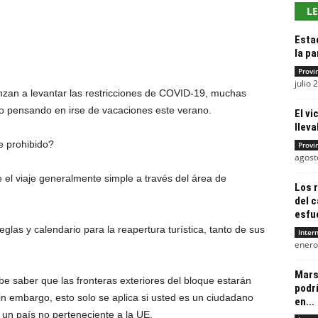
L
Esta
la p
Provi
julio 
zan a levantar las restricciones de COVID-19, muchas
o pensando en irse de vacaciones este verano.
El vi
lleva
e prohibido?
Provi
agost
l viaje generalmente simple a través del área de
Los 
del 
esfue
eglas y calendario para la reapertura turística, tanto de sus
Inter
enero
Mars
be saber que las fronteras exteriores del bloque estarán
podrí
in embargo, esto solo se aplica si usted es un ciudadano
en...
 un país no perteneciente a la UE.