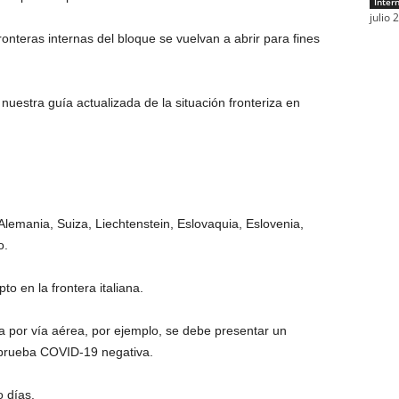
Inter
julio 
onteras internas del bloque se vuelvan a abrir para fines
uestra guía actualizada de la situación fronteriza en
 Alemania, Suiza, Liechtenstein, Eslovaquia, Eslovenia,
o.
o en la frontera italiana.
a por vía aérea, por ejemplo, se debe presentar un
a prueba COVID-19 negativa.
o días.