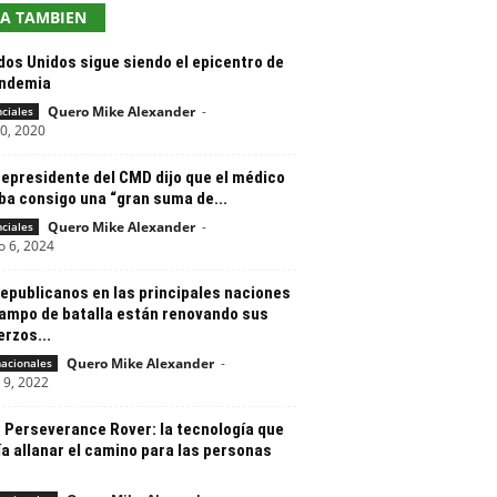
EA TAMBIEN
dos Unidos sigue siendo el epicentro de
andemia
Quero Mike Alexander
-
nciales
20, 2020
cepresidente del CMD dijo que el médico
ba consigo una “gran suma de...
Quero Mike Alexander
-
nciales
o 6, 2024
republicanos en las principales naciones
campo de batalla están renovando sus
rzos...
Quero Mike Alexander
-
nacionales
 9, 2022
 Perseverance Rover: la tecnología que
a allanar el camino para las personas