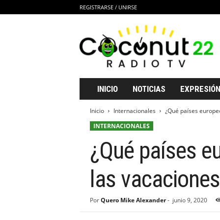
REGISTRARSE / UNIRSE
C
o
c
o
n
u
t
INICIO
NOTICIAS
EXPRESIÓN
2
2
Inicio
Internacionales
¿Qué países europeo
R
INTERNACIONALES
a
d
¿Qué países eu
i
o
T
las vacaciones
V
Por
Quero Mike Alexander
-
junio 9, 2020