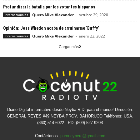
Profundizar la batalla por los votantes hispanos
Quero Mike Alexander
-
octubre 29, 2020
Internacionales
Opinión: Joss Whedon acaba de arruinarme ‘Buffy’
Quero Mike Alexander
-
enero 22, 2022
Internacionales
Cargar más
Diario Digital informativo desde Neyba R.D. para el mundo! Dirección:
GENERAL REYES #49 NEYBA PROV. BAHORUCO Teléfonos: USA.
(860) 514-6022 . RD. (809) 527-9208
Contáctanos:
puroneybero@gmail.com