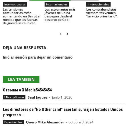
Internacionales
Internacionales
Internacionales
Las tensiones
Los astronautas más
Los contrabandistas
comunitarias están
jóvenes de China
vietnamitas venden
aumentando en Beirut a
despegan desde el
“servicio prioritario”.
medida que las fuerzas
desierto de Gobi
de guerra se reubican
DEJA UNA RESPUESTA
Iniciar sesión para dejar un comentario
LEA TAMBIEN
Отзывы о X Media54545454
Saul Jaquez
-
junio 1, 2026
! Без рубрики
Los directores de “No Other Land” acortan su viaje a Estados Unidos
y regresan...
Quero Mike Alexander
-
octubre 3, 2024
Espectáculos